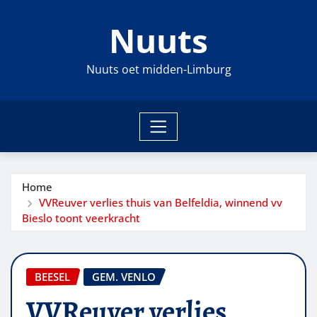
Ga
Nuuts
naar
de
inhoud
Nuuts oet midden-Limburg
Home
VVReuver verlies thuis van Belfeldia, winnend vv
Bieslo toont veerkracht
BEESEL
GEM. VENLO
VVReuver verlies