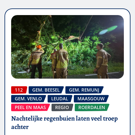
112
GEM. BEESEL
GEM. REMUNJ
GEM. VENLO
LEUDAL
MAASGOUW
PEEL EN MAAS
REGIO
ROERDALEN
Nachtelijke regenbuien laten veel troep
achter