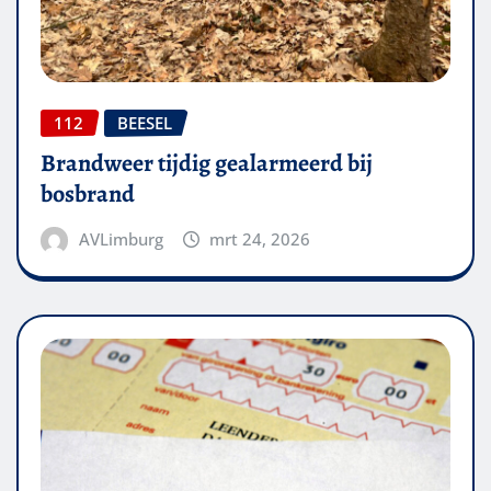
112
BEESEL
Brandweer tijdig gealarmeerd bij
bosbrand
AVLimburg
mrt 24, 2026