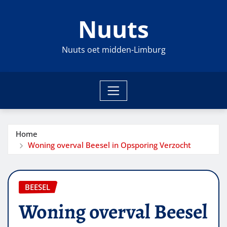
Ga
Nuuts
naar
de
inhoud
Nuuts oet midden-Limburg
Home
Woning overval Beesel in Opsporing Verzocht
BEESEL
Woning overval Beesel