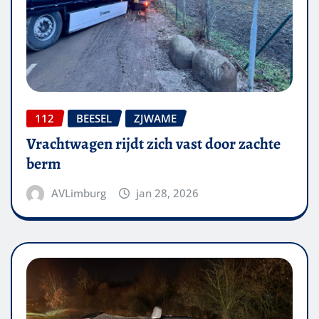
112
BEESEL
ZJWAME
Vrachtwagen rijdt zich vast door zachte
berm
AVLimburg
jan 28, 2026