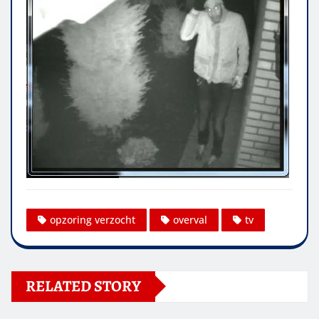
opzoring verzocht
overval
tv
RELATED STORY