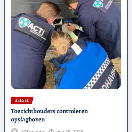
BEESEL
Toezichthouders controleren
opslagboxen
AVLimburg
nov 26, 2025