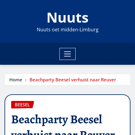
Ga
Nuuts
naar
de
inhoud
Nuuts oet midden-Limburg
Home
Beachparty Beesel verhuist naar Reuver
BEESEL
Beachparty Beesel
verhuist naar Reuver