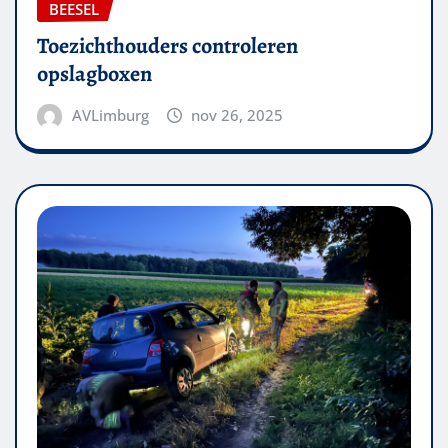
BEESEL
Toezichthouders controleren
opslagboxen
AVLimburg
nov 26, 2025