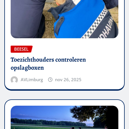
BEESEL
Toezichthouders controleren
opslagboxen
AVLimburg
nov 26, 2025