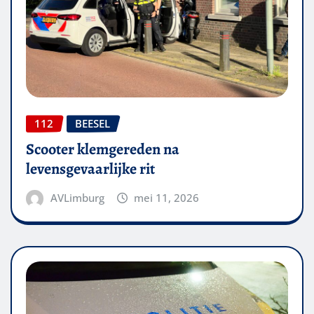
112
BEESEL
Scooter klemgereden na
levensgevaarlijke rit
AVLimburg
mei 11, 2026