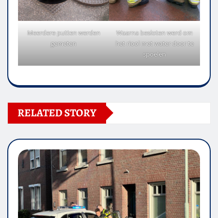
Meerdere putten werden
Waarna besloten werd om
gemeten
het riool met water door te
spoelen
RELATED STORY