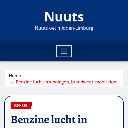
Ga
Nuuts
naar
de
inhoud
Nuuts oet midden-Limburg
Home
Benzine lucht in woningen, brandweer spoelt riool
BEESEL
Benzine lucht in