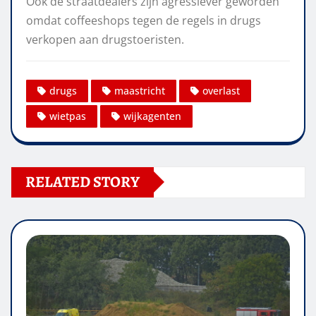
Ook de straatdealers zijn agressiever geworden
omdat coffeeshops tegen de regels in drugs
verkopen aan drugstoeristen.
drugs
maastricht
overlast
wietpas
wijkagenten
RELATED STORY