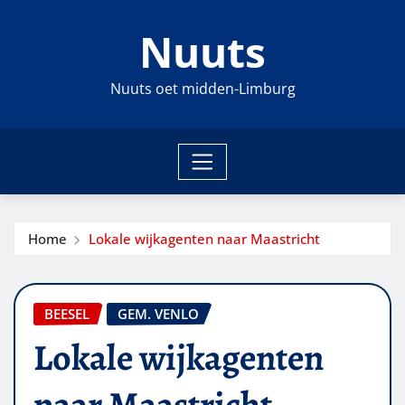
Ga
Nuuts
naar
de
inhoud
Nuuts oet midden-Limburg
Home
Lokale wijkagenten naar Maastricht
BEESEL
GEM. VENLO
Lokale wijkagenten
naar Maastricht