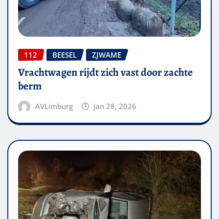
112
BEESEL
ZJWAME
Vrachtwagen rijdt zich vast door zachte
berm
AVLimburg
jan 28, 2026