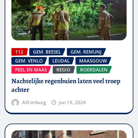
112
GEM. BEESEL
GEM. REMUNJ
GEM. VENLO
LEUDAL
MAASGOUW
PEEL EN MAAS
REGIO
ROERDALEN
Nachtelijke regenbuien laten veel troep
achter
AVLimburg
jun 19, 2026