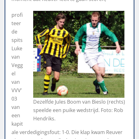
profi
teer
de
spits
Luke
van
Vegg
el
van
VVV’
03
Dezelfde Jules Boom van Bieslo (rechts)
van
speelde een puike wedstrijd. Foto: Rob
een
Hendriks.
kapit
ale verdedigingsfout: 1-0. Die klap kwam Reuver