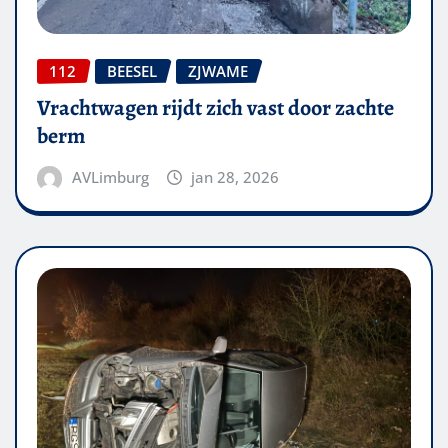
112
BEESEL
ZJWAME
Vrachtwagen rijdt zich vast door zachte
berm
AVLimburg
jan 28, 2026