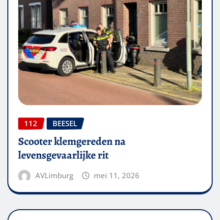
112
BEESEL
Scooter klemgereden na
levensgevaarlijke rit
AVLimburg
mei 11, 2026