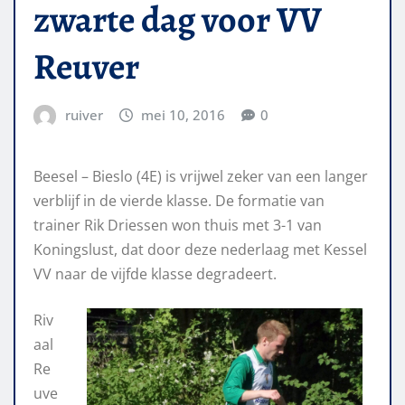
zwarte dag voor VV
Reuver
ruiver
mei 10, 2016
0
Beesel – Bieslo (4E) is vrijwel zeker van een langer
verblijf in de vierde klasse. De formatie van
trainer Rik Driessen won thuis met 3-1 van
Koningslust, dat door deze nederlaag met Kessel
VV naar de vijfde klasse degradeert.
Riv
aal
Re
uve