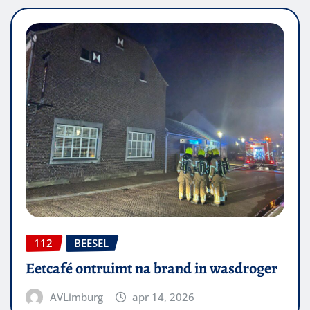
112
BEESEL
Eetcafé ontruimt na brand in wasdroger
AVLimburg
apr 14, 2026