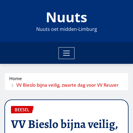
Ga
Nuuts
naar
de
inhoud
Nuuts oet midden-Limburg
Home
VV Bieslo bijna veilig, zwarte dag voor VV Reuver
BEESEL
VV Bieslo bijna veilig,