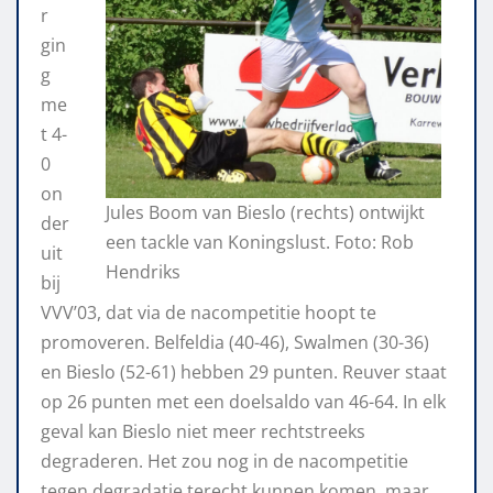
r
gin
g
me
t 4-
0
on
Jules Boom van Bieslo (rechts) ontwijkt
der
een tackle van Koningslust. Foto: Rob
uit
Hendriks
bij
VVV’03, dat via de nacompetitie hoopt te
promoveren. Belfeldia (40-46), Swalmen (30-36)
en Bieslo (52-61) hebben 29 punten. Reuver staat
op 26 punten met een doelsaldo van 46-64. In elk
geval kan Bieslo niet meer rechtstreeks
degraderen. Het zou nog in de nacompetitie
tegen degradatie terecht kunnen komen, maar