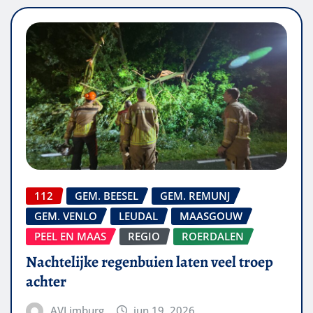
112
GEM. BEESEL
GEM. REMUNJ
GEM. VENLO
LEUDAL
MAASGOUW
PEEL EN MAAS
REGIO
ROERDALEN
Nachtelijke regenbuien laten veel troep
achter
AVLimburg
jun 19, 2026