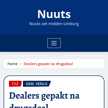
Ga
Nuuts
naar
de
inhoud
Nuuts oet midden-Limburg
Home
Dealers gepakt na drugsdeal
112
GEM. VENLO
Dealers gepakt na
drugsdeal