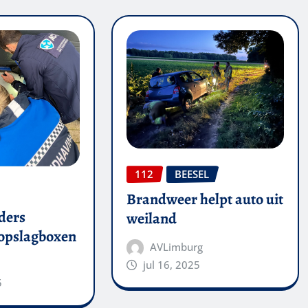
112
BEESEL
Brandweer helpt auto uit
ders
weiland
 opslagboxen
AVLimburg
jul 16, 2025
5