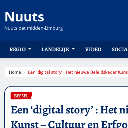
Ga
Nuuts
naar
de
inhoud
Nuuts oet midden-Limburg
REGIO
LANDELIJK
VIDEO
SOCIA
Home
Een ‘digital story’ : Het nieuwe Beleidskader Kuns
BEESEL
Een ‘digital story’ : Het
Kunst – Cultuur en Erfg