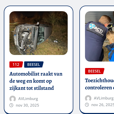
112
BEESEL
BEESEL
Automobilist raakt van
Toezichthou
de weg en komt op
controleren
zijkant tot stilstand
AVLimburg
AVLimburg
nov 26, 202
nov 30, 2025