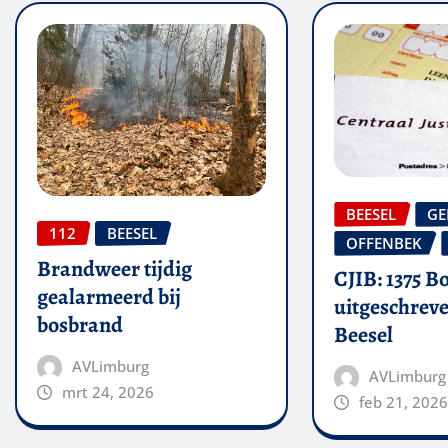
BEESEL
GE
112
BEESEL
OFFENBEK
Brandweer tijdig
CJIB: 1375 B
gealarmeerd bij
uitgeschreve
bosbrand
Beesel
AVLimburg
AVLimburg
mrt 24, 2026
feb 21, 2026