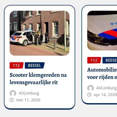
112
BEESE
112
BEESEL
Automobilis
Scooter klemgereden na
voor rijden 
levensgevaarlijke rit
AVLimburg
AVLimburg
apr 14, 202
mei 11, 2026