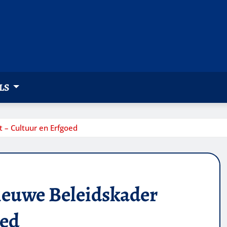
LS
t – Cultuur en Erfgoed
 nieuwe Beleidskader
oed