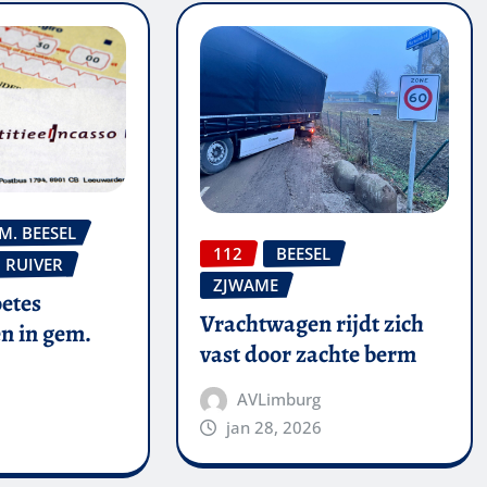
M. BEESEL
112
BEESEL
RUIVER
ZJWAME
oetes
Vrachtwagen rijdt zich
n in gem.
vast door zachte berm
AVLimburg
jan 28, 2026