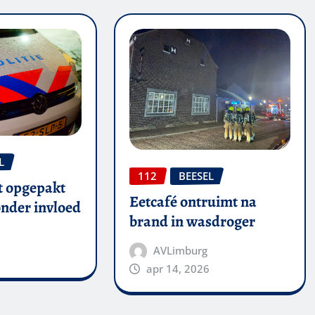
L
112
BEESEL
t opgepakt
Eetcafé ontruimt na
onder invloed
brand in wasdroger
AVLimburg
6
apr 14, 2026