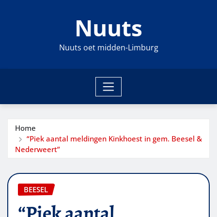
Ga
Nuuts
naar
de
inhoud
Nuuts oet midden-Limburg
Home
“Piek aantal meldingen Kinkhoest in gem. Beesel &
Nederweert”
BEESEL
“Piek aantal