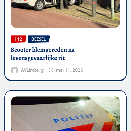
112
BEESEL
Scooter klemgereden na
levensgevaarlijke rit
AVLimburg
mei 11, 2026