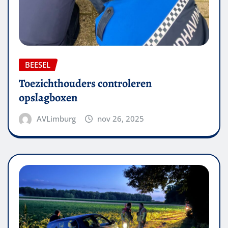
BEESEL
Toezichthouders controleren
opslagboxen
AVLimburg
nov 26, 2025