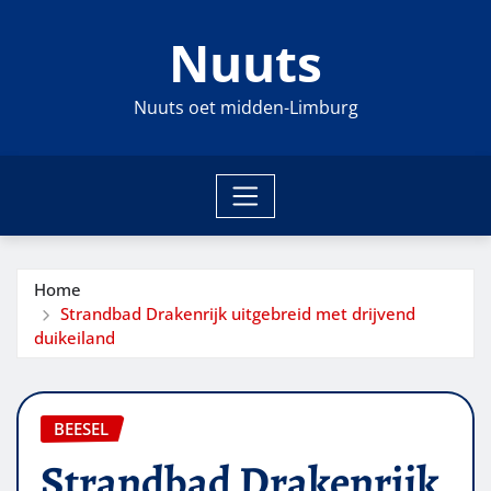
Ga
Nuuts
naar
de
inhoud
Nuuts oet midden-Limburg
Home
Strandbad Drakenrijk uitgebreid met drijvend
duikeiland
BEESEL
Strandbad Drakenrijk