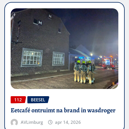
112
BEESEL
Eetcafé ontruimt na brand in wasdroger
AVLimburg
apr 14, 2026