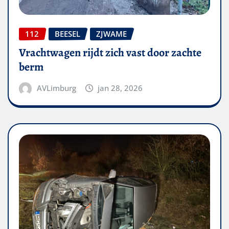
112
BEESEL
ZJWAME
Vrachtwagen rijdt zich vast door zachte
berm
AVLimburg
jan 28, 2026