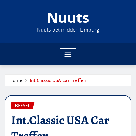
Ga
Nuuts
naar
de
inhoud
Nuuts oet midden-Limburg
Home
Int.Classic USA Car Treffen
BEESEL
Int.Classic USA Car
Treffen