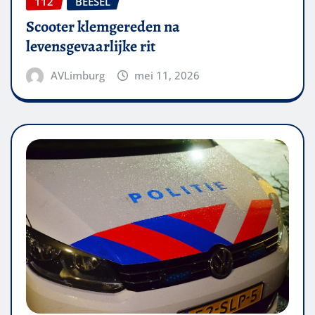
112
BEESEL
Scooter klemgereden na
levensgevaarlijke rit
AVLimburg
mei 11, 2026