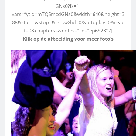
GNs0?fs=1″
vars=”ytid=mTQ5mcdGNs0&width=640&height=3
88&start=&stop=&rs=w&hd=0&autoplay=0&reac
t=0&chapters=&notes=” id=”ep6923″ /]
Klik op de afbeelding voor meer foto’s