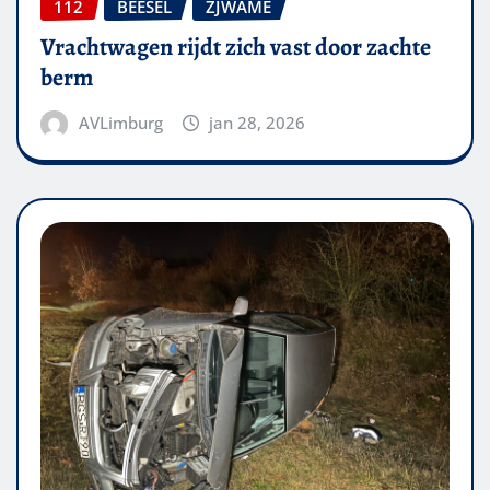
112
BEESEL
ZJWAME
Vrachtwagen rijdt zich vast door zachte
berm
AVLimburg
jan 28, 2026