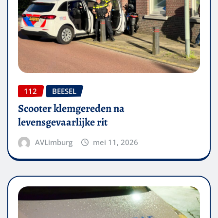
112
BEESEL
Scooter klemgereden na
levensgevaarlijke rit
AVLimburg
mei 11, 2026