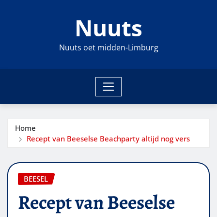
Ga
Nuuts
naar
de
inhoud
Nuuts oet midden-Limburg
Home
Recept van Beeselse Beachparty altijd nog vers
BEESEL
Recept van Beeselse