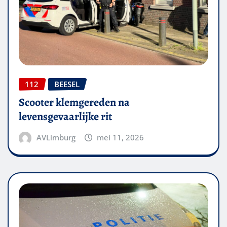
112
BEESEL
Scooter klemgereden na
levensgevaarlijke rit
AVLimburg
mei 11, 2026