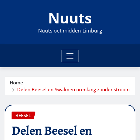
Ga
Nuuts
naar
de
inhoud
Nuuts oet midden-Limburg
Home
Delen Beesel en Swalmen urenlang zonder stroom
BEESEL
Delen Beesel en