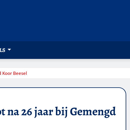
LS
d Koor Beesel
pt na 26 jaar bij Gemengd