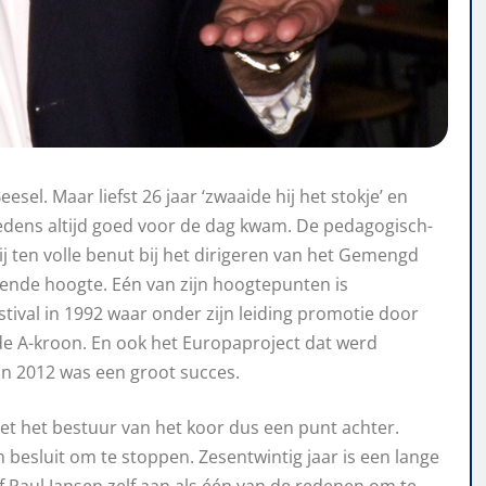
sel. Maar liefst 26 jaar ‘zwaaide hij het stokje’ en
redens altijd goed voor de dag kwam. De pedagogisch-
ij ten volle benut bij het dirigeren van het Gemengd
ekende hoogte. Eén van zijn hoogtepunten is
ival in 1992 waar onder zijn leiding promotie door
de A-kroon. En ook het Europaproject dat werd
in 2012 was een groot succes.
met het bestuur van het koor dus een punt achter.
ijn besluit om te stoppen. Zesentwintig jaar is een lange
gaf Paul Jansen zelf aan als één van de redenen om te