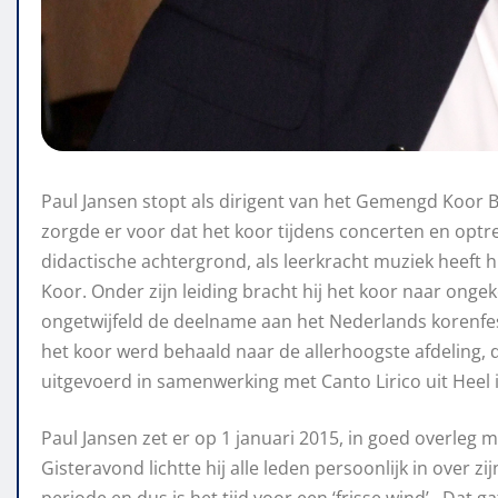
Paul Jansen stopt als dirigent van het Gemengd Koor Bee
zorgde er voor dat het koor tijdens concerten en opt
didactische achtergrond, als leerkracht muziek heeft h
Koor. Onder zijn leiding bracht hij het koor naar ong
ongetwijfeld de deelname aan het Nederlands korenfest
het koor werd behaald naar de allerhoogste afdeling, 
uitgevoerd in samenwerking met Canto Lirico uit Heel 
Paul Jansen zet er op 1 januari 2015, in goed overleg 
Gisteravond lichtte hij alle leden persoonlijk in over z
periode en dus is het tijd voor een ‘frisse wind’. Dat 