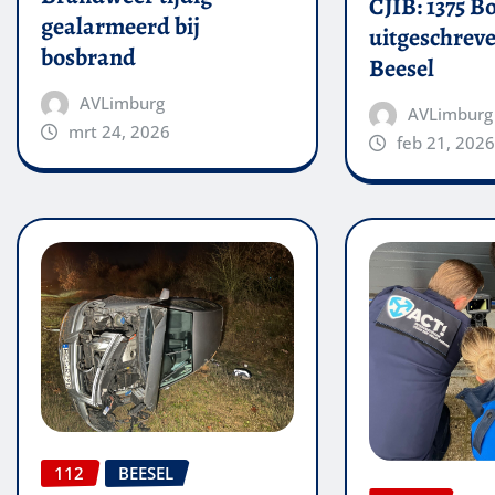
CJIB: 1375 B
gealarmeerd bij
uitgeschreve
bosbrand
Beesel
AVLimburg
AVLimburg
mrt 24, 2026
feb 21, 2026
112
BEESEL