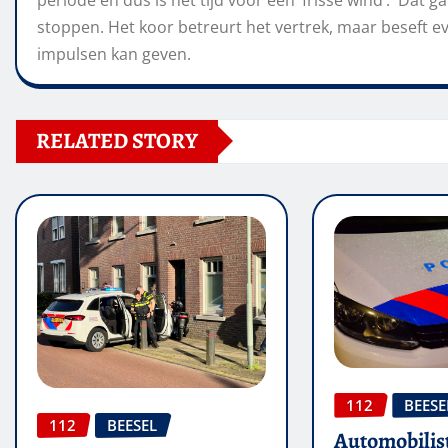
stoppen. Het koor betreurt het vertrek, maar beseft e
impulsen kan geven.
RELATED STORY
112
BEESE
112
BEESEL
Automobilis