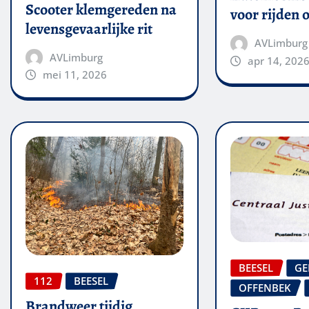
Scooter klemgereden na
voor rijden 
levensgevaarlijke rit
AVLimburg
AVLimburg
apr 14, 202
mei 11, 2026
BEESEL
GE
112
BEESEL
OFFENBEK
Brandweer tijdig