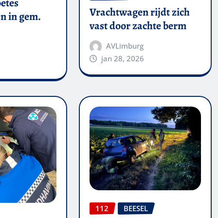
oetes
Vrachtwagen rijdt zich
n in gem.
vast door zachte berm
AVLimburg
jan 28, 2026
112
BEESEL