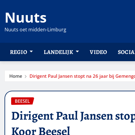
Ga
Nuuts
naar
de
inhoud
Nuuts oet midden-Limburg
REGIO
LANDELIJK
VIDEO
SOCIA
Home
Dirigent Paul Jansen stopt na 26 jaar bij Gemeng
BEESEL
Dirigent Paul Jansen sto
Koor Beesel