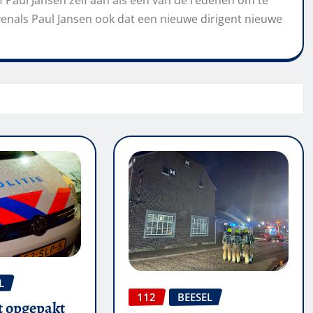
venals Paul Jansen ook dat een nieuwe dirigent nieuwe
L
112
BEESEL
t opgepakt