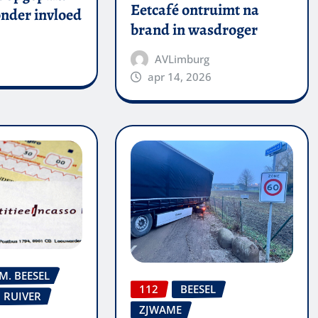
Eetcafé ontruimt na
onder invloed
brand in wasdroger
AVLimburg
6
apr 14, 2026
M. BEESEL
112
BEESEL
RUIVER
ZJWAME