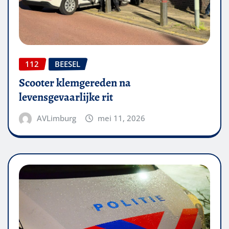
112
BEESEL
Scooter klemgereden na
levensgevaarlijke rit
AVLimburg
mei 11, 2026