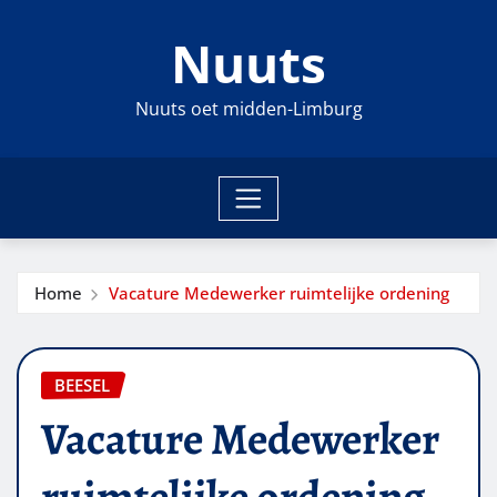
Ga
Nuuts
naar
de
inhoud
Nuuts oet midden-Limburg
Home
Vacature Medewerker ruimtelijke ordening
BEESEL
Vacature Medewerker
ruimtelijke ordening