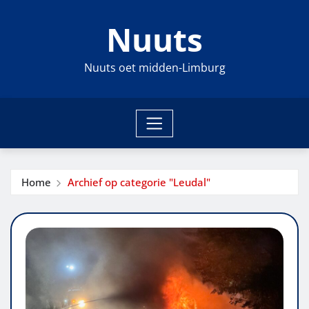
Ga
Nuuts
naar
de
inhoud
Nuuts oet midden-Limburg
Home
Archief op categorie "Leudal"