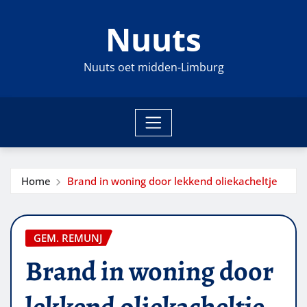
Ga
Nuuts
naar
de
inhoud
Nuuts oet midden-Limburg
Home
Brand in woning door lekkend oliekacheltje
GEM. REMUNJ
Brand in woning door
lekkend oliekacheltje