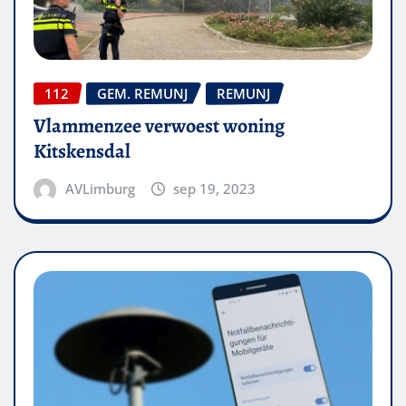
112
GEM. REMUNJ
REMUNJ
Vlammenzee verwoest woning
Kitskensdal
AVLimburg
sep 19, 2023