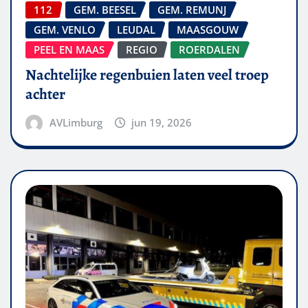
112
GEM. BEESEL
GEM. REMUNJ
GEM. VENLO
LEUDAL
MAASGOUW
PEEL EN MAAS
REGIO
ROERDALEN
Nachtelijke regenbuien laten veel troep
achter
AVLimburg
jun 19, 2026