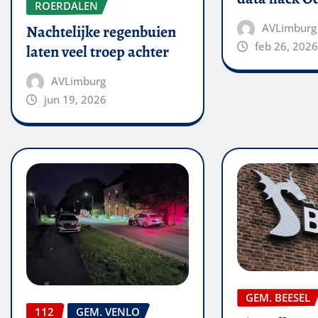
ROERDALEN
AVLimburg
Nachtelijke regenbuien
feb 26, 2026
laten veel troep achter
AVLimburg
jun 19, 2026
GEM. BEESEL
112
GEM. VENLO