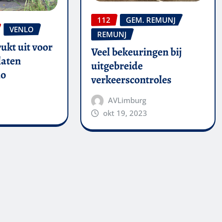
112
GEM. REMUNJ
VENLO
REMUNJ
ukt uit voor
Veel bekeuringen bij
laten
uitgebreide
lo
verkeerscontroles
AVLimburg
okt 19, 2023