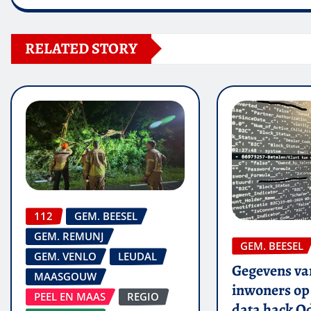
RELATED STORY
112
GEM. BEESEL
GEM. REMUNJ
GEM. BEESEL
GEM. VENLO
LEUDAL
Gegevens van
MAASGOUW
inwoners op 
PEEL EN MAAS
REGIO
data hack O