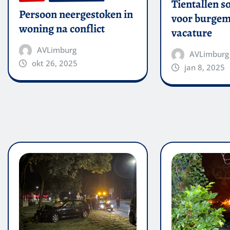
Tientallen so
Persoon neergestoken in
voor burgem
woning na conflict
vacature
AVLimburg
AVLimburg
okt 26, 2025
jan 8, 2025