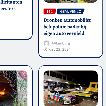
llicitanten
eesters
112
GEM. VENLO
Dronken automobilist
belt politie nadat hij
eigen auto vernield
AVLimburg
dec 22, 2024