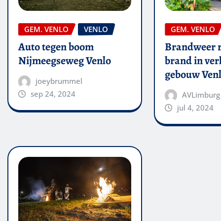
GEM. VENLO
VENLO
GEM. VENLO
Auto tegen boom
Brandweer r
Nijmeegseweg Venlo
brand in ver
gebouw Ven
joeybrummel
sep 24, 2024
AVLimburg
jul 4, 2024