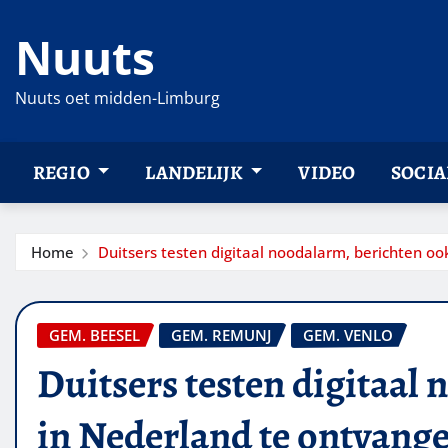
Ga
Nuuts
naar
de
inhoud
Nuuts oet midden-Limburg
REGIO
LANDELIJK
VIDEO
SOCIA
Home
Duitsers testen digitaal noodalarm, berichten o
GEM. BEESEL
GEM. REMUNJ
GEM. VENLO
Duitsers testen digitaal
in Nederland te ontvang