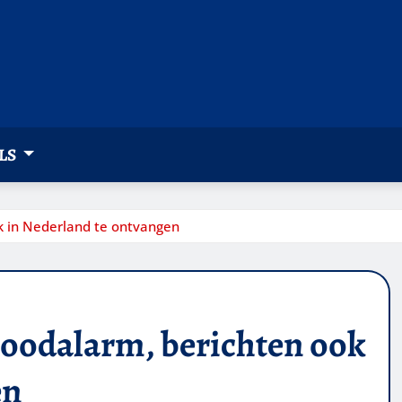
LS
ok in Nederland te ontvangen
 noodalarm, berichten ook
en