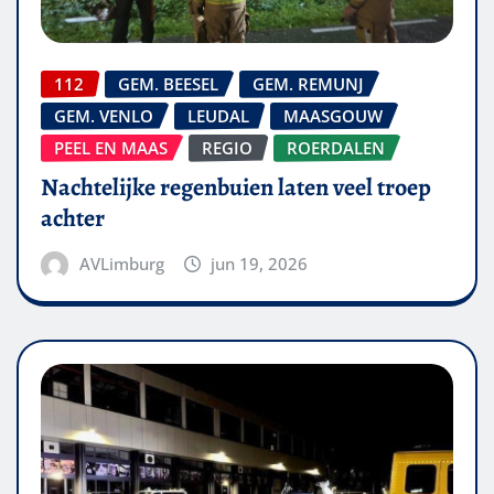
112
GEM. BEESEL
GEM. REMUNJ
GEM. VENLO
LEUDAL
MAASGOUW
PEEL EN MAAS
REGIO
ROERDALEN
Nachtelijke regenbuien laten veel troep
achter
AVLimburg
jun 19, 2026