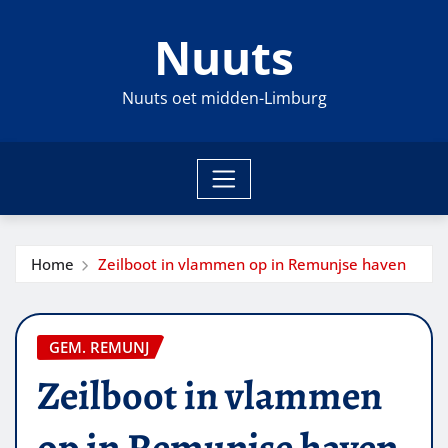
Ga
Nuuts
naar
de
inhoud
Nuuts oet midden-Limburg
Home
Zeilboot in vlammen op in Remunjse haven
GEM. REMUNJ
Zeilboot in vlammen
op in Remunjse haven