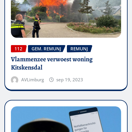
112
GEM. REMUNJ
REMUNJ
Vlammenzee verwoest woning
Kitskensdal
AVLimburg
sep 19, 2023