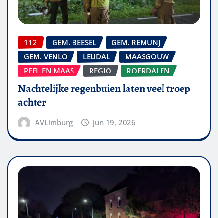
112
GEM. BEESEL
GEM. REMUNJ
GEM. VENLO
LEUDAL
MAASGOUW
PEEL EN MAAS
REGIO
ROERDALEN
Nachtelijke regenbuien laten veel troep
achter
AVLimburg
jun 19, 2026