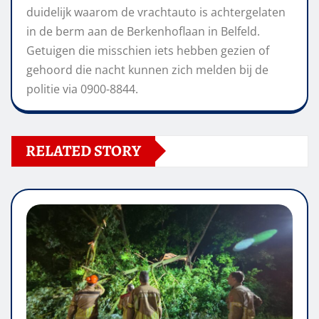
duidelijk waarom de vrachtauto is achtergelaten
in de berm aan de Berkenhoflaan in Belfeld.
Getuigen die misschien iets hebben gezien of
gehoord die nacht kunnen zich melden bij de
politie via 0900-8844.
RELATED STORY