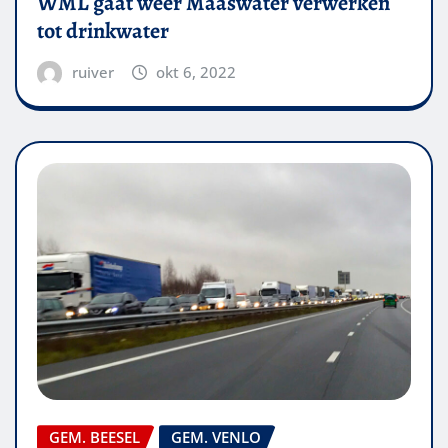
WML gaat weer Maaswater verwerken
tot drinkwater
ruiver
okt 6, 2022
GEM. BEESEL
GEM. VENLO