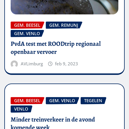
GEM. BEESEL
GEM. REMUNJ
GEM. VENLO
PvdA test met ROODtrip regionaal
openbaar vervoer
AVLimburg
feb 9, 2023
GEM. BEESEL
GEM. VENLO
TEGELEN
VENLO
Minder treinverkeer in de avond
komende week