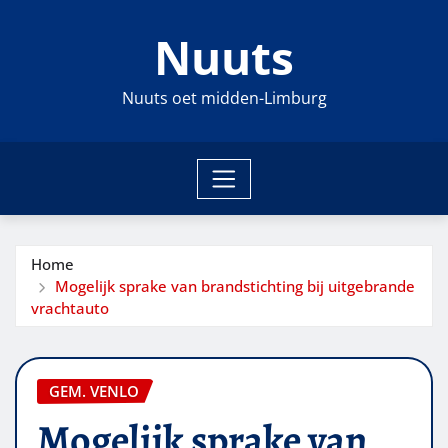
Ga
Nuuts
naar
de
inhoud
Nuuts oet midden-Limburg
Home
Mogelijk sprake van brandstichting bij uitgebrande
vrachtauto
GEM. VENLO
Mogelijk sprake van