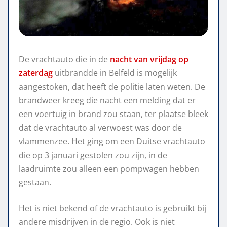
De vrachtauto die in de
nacht van vrijdag op
zaterdag
uitbrandde in Belfeld is mogelijk
aangestoken, dat heeft de politie laten weten. De
brandweer kreeg die nacht een melding dat er
een voertuig in brand zou staan, ter plaatse bleek
dat de vrachtauto al verwoest was door de
vlammenzee. Het ging om een Duitse vrachtauto
die op 3 januari gestolen zou zijn, in de
laadruimte zou alleen een pompwagen hebben
gestaan.
Het is niet bekend of de vrachtauto is gebruikt bij
andere misdrijven in de regio. Ook is niet