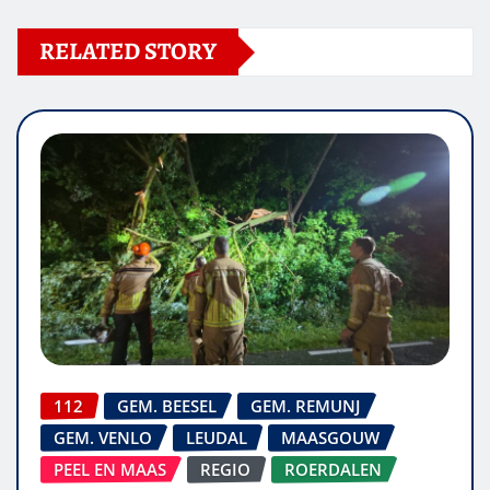
RELATED STORY
112
GEM. BEESEL
GEM. REMUNJ
GEM. VENLO
LEUDAL
MAASGOUW
PEEL EN MAAS
REGIO
ROERDALEN