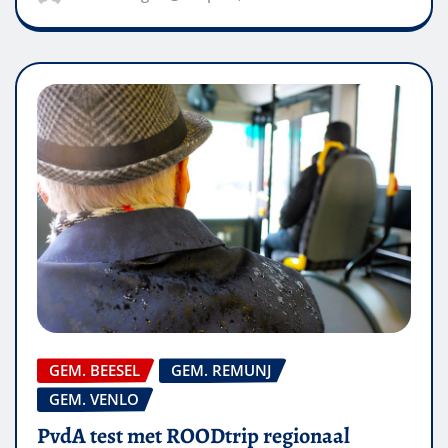
GEM. BEESEL
GEM. REMUNJ
GEM. VENLO
PvdA test met ROODtrip regionaal