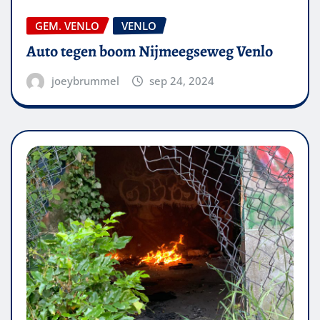
GEM. VENLO
VENLO
Auto tegen boom Nijmeegseweg Venlo
joeybrummel
sep 24, 2024