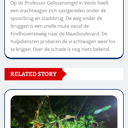
Op de Professor Gelissensingel in Venlo heeft
een vrachtwagen zich vastgereden onder de
spoorbrug en stadsbrug. De weg onder de
bruggen is een snelle route vanaf de
Eindhovenseweg naar de Maasboulevard. De
hulpdiensten proberen de vrachtwagen weer los
te krijgen. Over de schade is nog niets bekend.
RELATED STORY