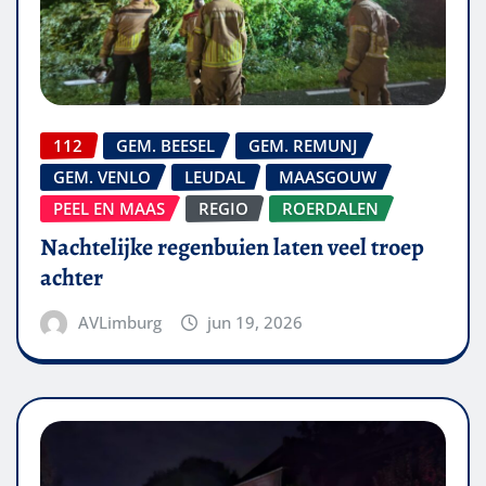
112
GEM. BEESEL
GEM. REMUNJ
GEM. VENLO
LEUDAL
MAASGOUW
PEEL EN MAAS
REGIO
ROERDALEN
Nachtelijke regenbuien laten veel troep
achter
AVLimburg
jun 19, 2026