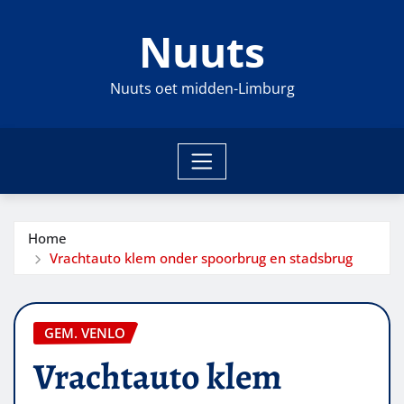
Ga
Nuuts
naar
de
inhoud
Nuuts oet midden-Limburg
Home
Vrachtauto klem onder spoorbrug en stadsbrug
GEM. VENLO
Vrachtauto klem