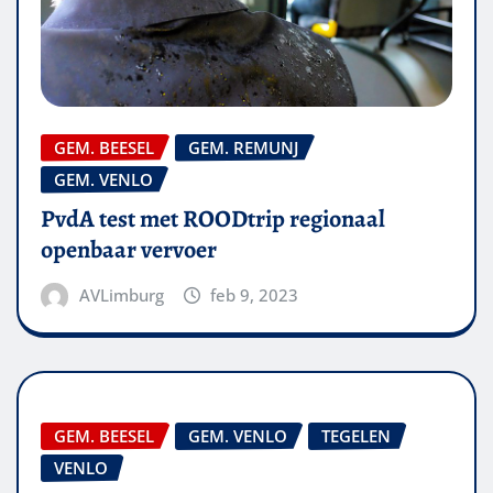
GEM. BEESEL
GEM. REMUNJ
GEM. VENLO
PvdA test met ROODtrip regionaal
openbaar vervoer
AVLimburg
feb 9, 2023
GEM. BEESEL
GEM. VENLO
TEGELEN
VENLO