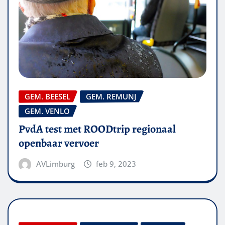
GEM. BEESEL
GEM. REMUNJ
GEM. VENLO
PvdA test met ROODtrip regionaal
openbaar vervoer
AVLimburg
feb 9, 2023