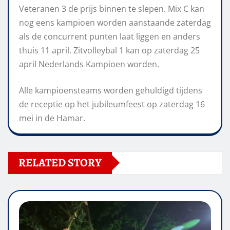
Veteranen 3 de prijs binnen te slepen. Mix C kan
nog eens kampioen worden aanstaande zaterdag
als de concurrent punten laat liggen en anders
thuis 11 april. Zitvolleybal 1 kan op zaterdag 25
april Nederlands Kampioen worden.
Alle kampioensteams worden gehuldigd tijdens
de receptie op het jubileumfeest op zaterdag 16
mei in de Hamar.
RELATED STORY