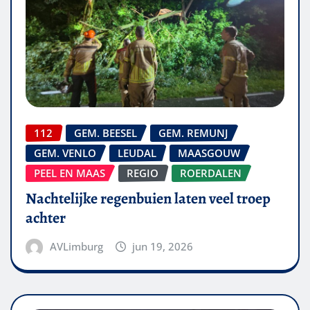
112
GEM. BEESEL
GEM. REMUNJ
GEM. VENLO
LEUDAL
MAASGOUW
PEEL EN MAAS
REGIO
ROERDALEN
Nachtelijke regenbuien laten veel troep
achter
AVLimburg
jun 19, 2026