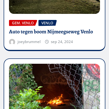
GEM. VENLO
VENLO
Auto tegen boom Nijmeegseweg Venlo
joeybrummel
sep 24, 2024