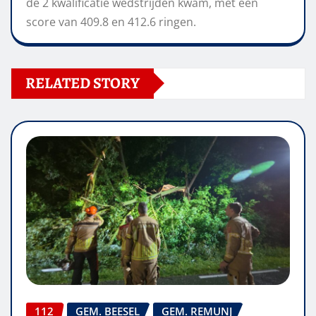
de 2 kwalificatie wedstrijden kwam, met een
score van 409.8 en 412.6 ringen.
RELATED STORY
112
GEM. BEESEL
GEM. REMUNJ