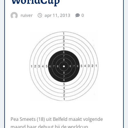
ruiver
apr 11, 2013
0
Pea Smeets (18) uit Belfeld maakt volgende
maand haar debuut bij de worldcup