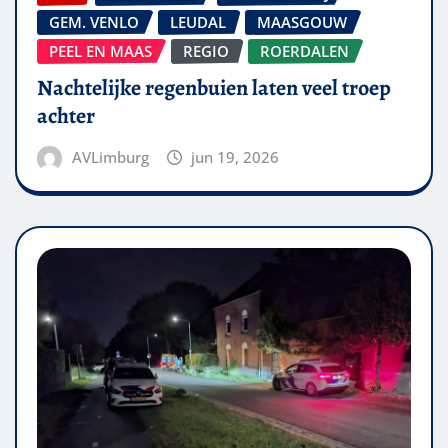
GEM. VENLO
LEUDAL
MAASGOUW
PEEL EN MAAS
REGIO
ROERDALEN
Nachtelijke regenbuien laten veel troep
achter
AVLimburg
jun 19, 2026