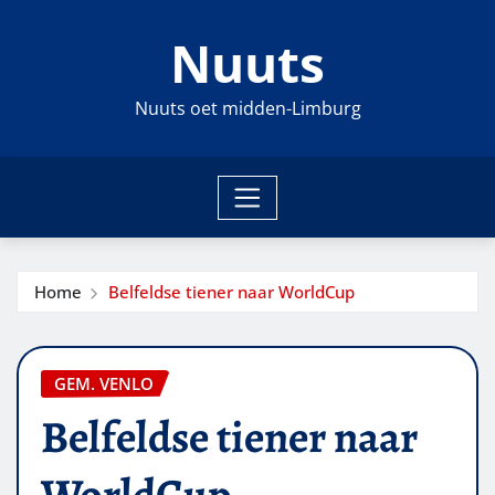
Ga
Nuuts
naar
de
inhoud
Nuuts oet midden-Limburg
Home
Belfeldse tiener naar WorldCup
GEM. VENLO
Belfeldse tiener naar
WorldCup