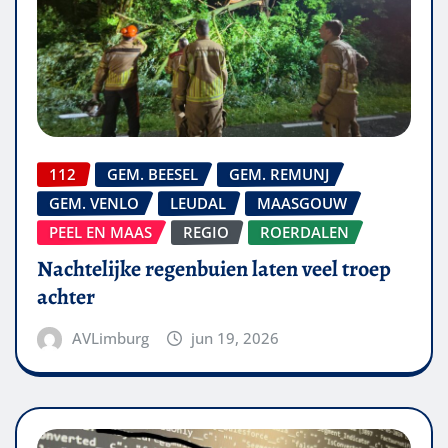
112
GEM. BEESEL
GEM. REMUNJ
GEM. VENLO
LEUDAL
MAASGOUW
PEEL EN MAAS
REGIO
ROERDALEN
Nachtelijke regenbuien laten veel troep
achter
AVLimburg
jun 19, 2026