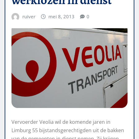
ruiver
mei 8, 2013
0
Vervoerder Veolia wil de komende jaren in
Limburg 55 bijstandsgerechtigden uit de bakken
van de gemeenten in dienst nemen. Zij krijgen