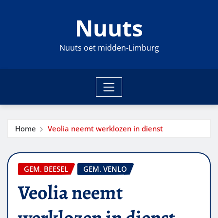
Ga
Nuuts
naar
de
inhoud
Nuuts oet midden-Limburg
Home
Veolia neemt werklozen in dienst
GEM. BEESEL
GEM. VENLO
Veolia neemt
werklozen in dienst