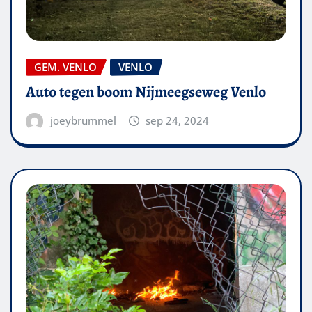
GEM. VENLO
VENLO
Auto tegen boom Nijmeegseweg Venlo
joeybrummel
sep 24, 2024