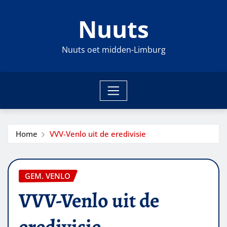
Ga
Nuuts
naar
de
inhoud
Nuuts oet midden-Limburg
Home
VVV-Venlo uit de eredivisie
GEM. VENLO
VVV-Venlo uit de
eredivisie