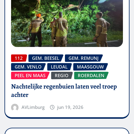
112
GEM. BEESEL
GEM. REMUNJ
GEM. VENLO
LEUDAL
MAASGOUW
PEEL EN MAAS
REGIO
ROERDALEN
Nachtelijke regenbuien laten veel troep
achter
AVLimburg
jun 19, 2026