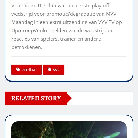
Volendam. Die club won de eerste play-off-
wedstrijd voor promotie/degradatie van MVV.
Maandag in een extra uitzending van VVV TV op
OpmroepVenlo beelden van de wedstrijd en
reacties van spelers, trainer en andere
betrokkenen.
voetbal
vvv
RELATED STORY