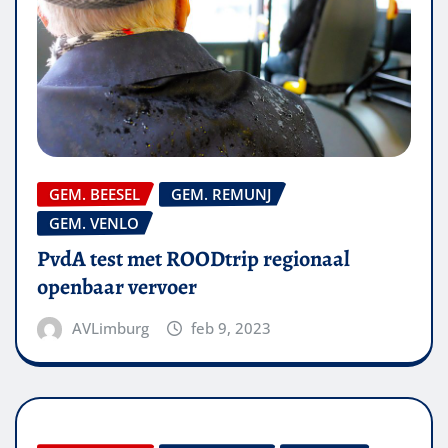
GEM. BEESEL
GEM. REMUNJ
GEM. VENLO
PvdA test met ROODtrip regionaal
openbaar vervoer
AVLimburg
feb 9, 2023