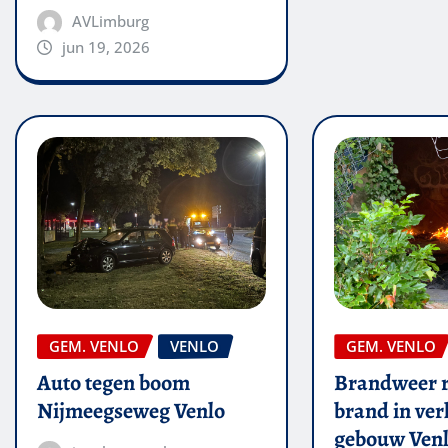
AVLimburg
jun 19, 2026
GEM. VENLO
VENLO
GEM. VENLO
Auto tegen boom
Brandweer r
Nijmeegseweg Venlo
brand in ver
gebouw Ven