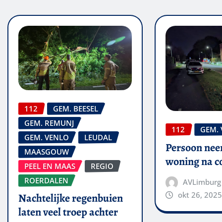
112
GEM. BEESEL
GEM. REMUNJ
112
GEM.
GEM. VENLO
LEUDAL
Persoon nee
MAASGOUW
woning na co
PEEL EN MAAS
REGIO
ROERDALEN
AVLimburg
okt 26, 2025
Nachtelijke regenbuien
laten veel troep achter