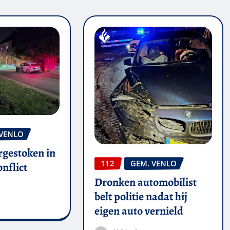
 VENLO
rgestoken in
112
GEM. VENLO
nflict
Dronken automobilist
belt politie nadat hij
eigen auto vernield