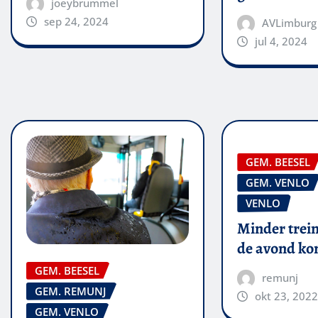
joeybrummel
sep 24, 2024
AVLimburg
jul 4, 2024
GEM. BEESEL
GEM. VENLO
VENLO
Minder trein
de avond k
GEM. BEESEL
remunj
GEM. REMUNJ
okt 23, 2022
GEM. VENLO