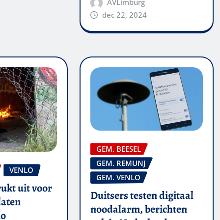
AVLimburg
dec 22, 2024
GEM. BEESEL
GEM. REMUNJ
VENLO
GEM. VENLO
ukt uit voor
Duitsers testen digitaal
laten
noodalarm, berichten
lo