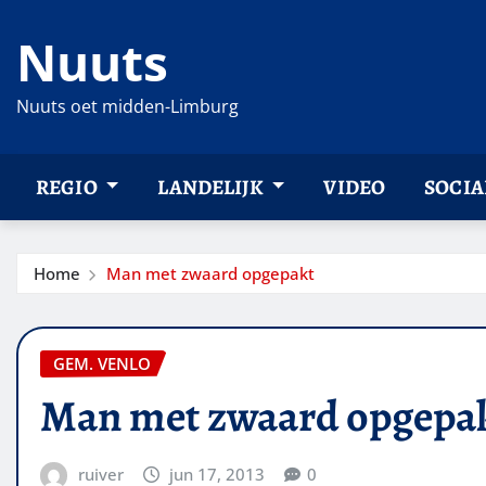
Ga
Nuuts
naar
de
inhoud
Nuuts oet midden-Limburg
REGIO
LANDELIJK
VIDEO
SOCIA
Home
Man met zwaard opgepakt
GEM. VENLO
Man met zwaard opgepa
ruiver
jun 17, 2013
0