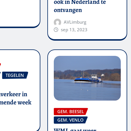
ook in Nederland te
ontvangen
AVLimburg
sep 13, 2023
TEGELEN
verkeer in
omende week
GEM. BEESEL
GEM. VENLO
WML gaat weer