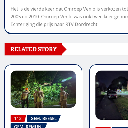
Het is de vierde keer dat Omroep Venlo is verkozen tot
2005 en 2010. Omroep Venlo was ook twee keer genomi
Echter ging die prijs naar RTV Dordrecht.
RELATED STORY
112
GEM. BEESEL
GEM. REMUNJ