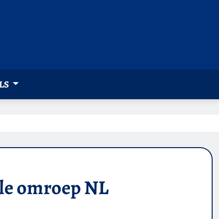
LS
ale omroep NL