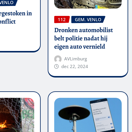
 VENLO
rgestoken in
112
GEM. VENLO
nflict
Dronken automobilist
belt politie nadat hij
eigen auto vernield
AVLimburg
dec 22, 2024