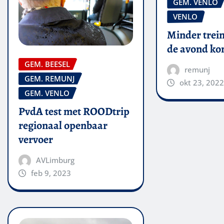
GEM. VENLO
VENLO
Minder trein
de avond k
GEM. BEESEL
remunj
GEM. REMUNJ
okt 23, 2022
GEM. VENLO
PvdA test met ROODtrip
regionaal openbaar
vervoer
AVLimburg
feb 9, 2023