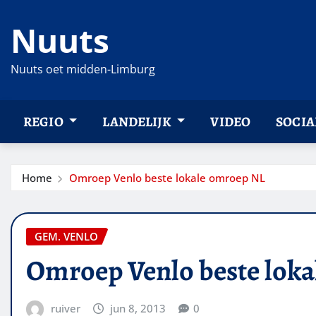
Ga
Nuuts
naar
de
inhoud
Nuuts oet midden-Limburg
REGIO
LANDELIJK
VIDEO
SOCIA
Home
Omroep Venlo beste lokale omroep NL
GEM. VENLO
Omroep Venlo beste lok
ruiver
jun 8, 2013
0