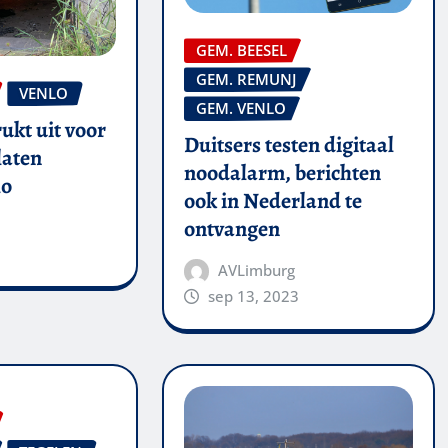
GEM. BEESEL
GEM. REMUNJ
VENLO
GEM. VENLO
ukt uit voor
Duitsers testen digitaal
laten
noodalarm, berichten
lo
ook in Nederland te
ontvangen
AVLimburg
sep 13, 2023