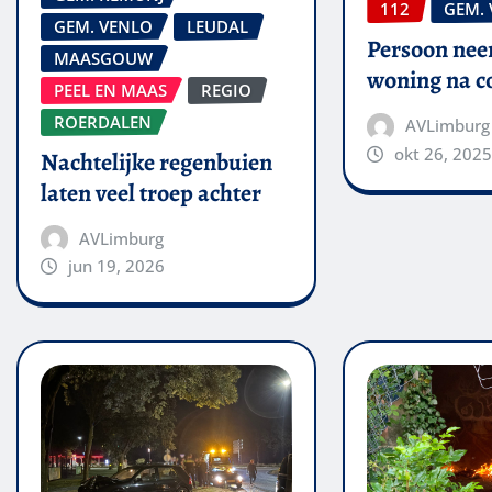
112
GEM.
GEM. VENLO
LEUDAL
Persoon nee
MAASGOUW
woning na co
PEEL EN MAAS
REGIO
ROERDALEN
AVLimburg
okt 26, 2025
Nachtelijke regenbuien
laten veel troep achter
AVLimburg
jun 19, 2026