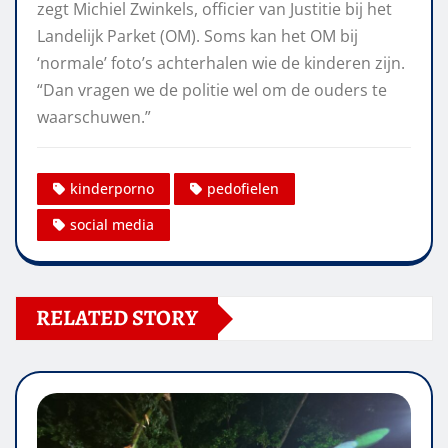
zegt Michiel Zwinkels, officier van Justitie bij het
Landelijk Parket (OM). Soms kan het OM bij
‘normale’ foto’s achterhalen wie de kinderen zijn.
“Dan vragen we de politie wel om de ouders te
waarschuwen.”
kinderporno
pedofielen
social media
RELATED STORY