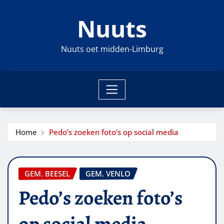
Ga
Nuuts
naar
de
inhoud
Nuuts oet midden-Limburg
Home
Pedo’s zoeken foto’s op social media
GEM. BEESEL
GEM. VENLO
Pedo’s zoeken foto’s
op social media