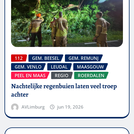
112
GEM. BEESEL
GEM. REMUNJ
GEM. VENLO
LEUDAL
MAASGOUW
PEEL EN MAAS
REGIO
ROERDALEN
Nachtelijke regenbuien laten veel troep
achter
AVLimburg
jun 19, 2026