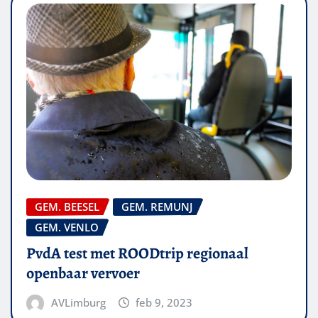
GEM. BEESEL
GEM. REMUNJ
GEM. VENLO
PvdA test met ROODtrip regionaal
openbaar vervoer
AVLimburg
feb 9, 2023