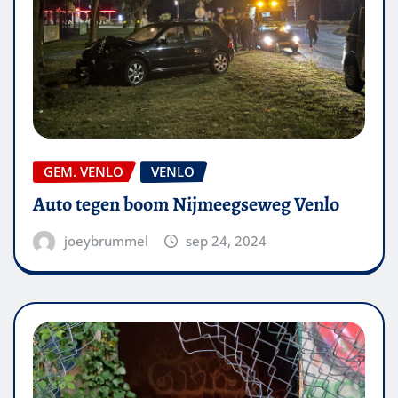
GEM. VENLO
VENLO
Auto tegen boom Nijmeegseweg Venlo
joeybrummel
sep 24, 2024