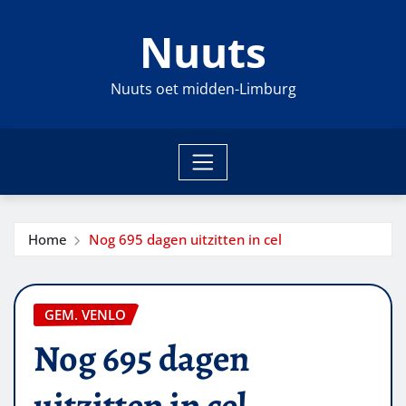
Ga
Nuuts
naar
de
inhoud
Nuuts oet midden-Limburg
Home
Nog 695 dagen uitzitten in cel
GEM. VENLO
Nog 695 dagen
uitzitten in cel