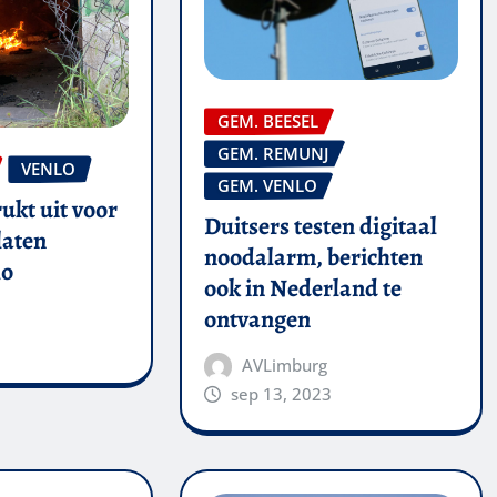
GEM. BEESEL
GEM. REMUNJ
VENLO
GEM. VENLO
ukt uit voor
Duitsers testen digitaal
laten
noodalarm, berichten
lo
ook in Nederland te
ontvangen
AVLimburg
sep 13, 2023