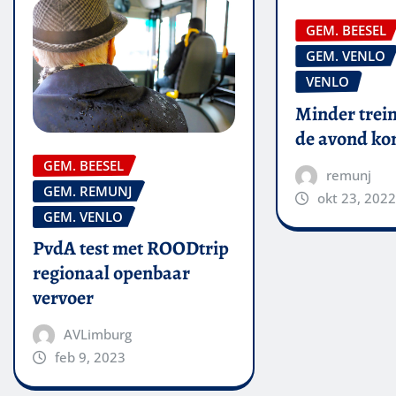
GEM. BEESEL
GEM. VENLO
VENLO
Minder trein
de avond k
GEM. BEESEL
remunj
GEM. REMUNJ
okt 23, 2022
GEM. VENLO
PvdA test met ROODtrip
regionaal openbaar
vervoer
AVLimburg
feb 9, 2023