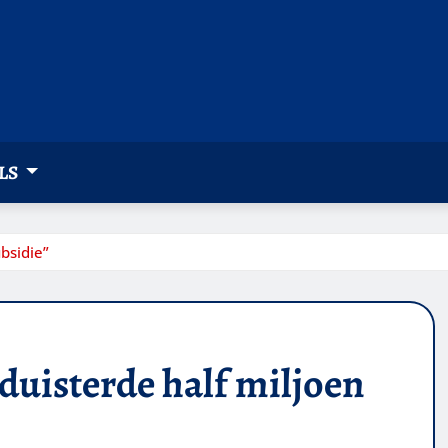
LS
bsidie”
duisterde half miljoen