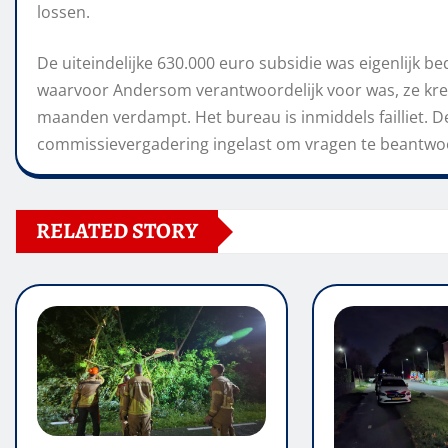
lossen.
De uiteindelijke 630.000 euro subsidie was eigenlijk b
waarvoor Andersom verantwoordelijk voor was, ze kre
maanden verdampt. Het bureau is inmiddels failliet. 
commissievergadering ingelast om vragen te beantw
RELATED STORY