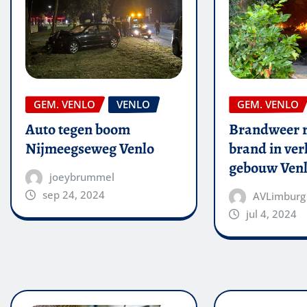
GEM. VENLO
VENLO
GEM. VENLO
Auto tegen boom
Brandweer r
Nijmeegseweg Venlo
brand in ver
gebouw Ven
joeybrummel
sep 24, 2024
AVLimburg
jul 4, 2024