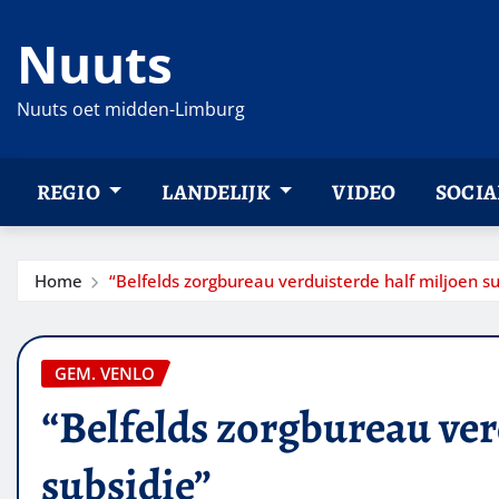
Ga
Nuuts
naar
de
inhoud
Nuuts oet midden-Limburg
REGIO
LANDELIJK
VIDEO
SOCIA
Home
“Belfelds zorgbureau verduisterde half miljoen su
GEM. VENLO
“Belfelds zorgbureau ver
subsidie”