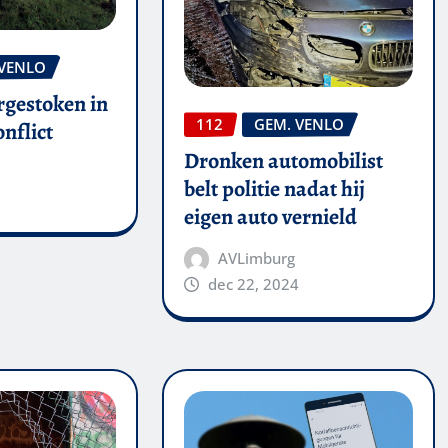
 VENLO
rgestoken in
112
GEM. VENLO
nflict
Dronken automobilist
belt politie nadat hij
eigen auto vernield
AVLimburg
dec 22, 2024