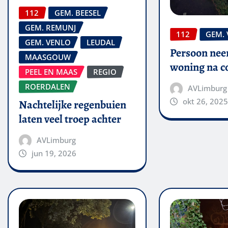
112
GEM. BEESEL
GEM. REMUNJ
112
GEM.
GEM. VENLO
LEUDAL
Persoon nee
MAASGOUW
woning na co
PEEL EN MAAS
REGIO
ROERDALEN
AVLimburg
okt 26, 2025
Nachtelijke regenbuien
laten veel troep achter
AVLimburg
jun 19, 2026