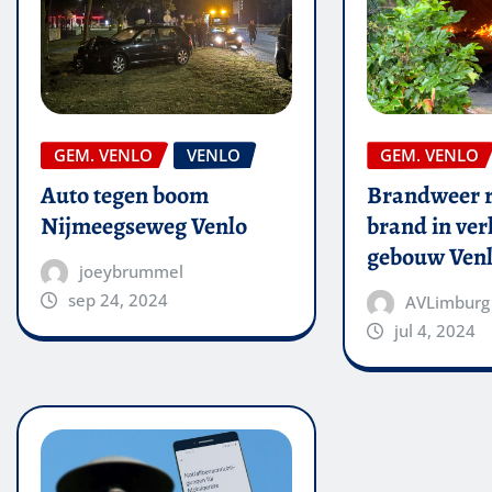
GEM. VENLO
VENLO
GEM. VENLO
Auto tegen boom
Brandweer r
Nijmeegseweg Venlo
brand in ver
gebouw Ven
joeybrummel
sep 24, 2024
AVLimburg
jul 4, 2024