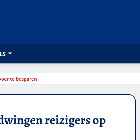
LS
rvoer te besparen
 dwingen reizigers op