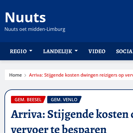
Ga
Nuuts
naar
de
inhoud
Nuuts oet midden-Limburg
REGIO
LANDELIJK
VIDEO
SOCIA
Home
Arriva: Stijgende kosten dwingen reizigers op ve
GEM. BEESEL
GEM. VENLO
Arriva: Stijgende kosten
vervoer te besparen