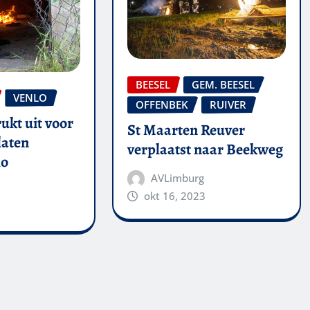
BEESEL
GEM. BEESEL
VENLO
OFFENBEK
RUIVER
ukt uit voor
St Maarten Reuver
laten
verplaatst naar Beekweg
lo
AVLimburg
okt 16, 2023