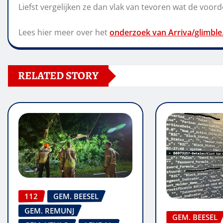
Liefst vergelijken ze dan vlak van tevoren wat de voorde
Lees hier meer over het
onderzoek van Arriva/glimble
RELATED STORY
112
GEM. BEESEL
GEM. REMUNJ
GEM. BEESEL