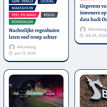
GEM. VENLO
LEUDAL
Gegevens van
MAASGOUW
inwoners op 
PEEL EN MAAS
REGIO
data hack O
ROERDALEN
AVLimburg
Nachtelijke regenbuien
feb 26, 2026
laten veel troep achter
AVLimburg
jun 19, 2026