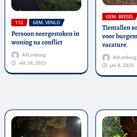
GEM. BEESEL
112
GEM. VENLO
Tientallen so
Persoon neergestoken in
voor burgem
woning na conflict
vacature
AVLimburg
AVLimburg
okt 26, 2025
jan 8, 2025