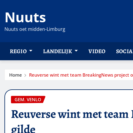
Ga
Nuuts
naar
de
inhoud
Nuuts oet midden-Limburg
REGIO
LANDELIJK
VIDEO
SOCIA
Home
Reuverse wint met team BreakingNews project o
GEM. VENLO
Reuverse wint met team 
gilde