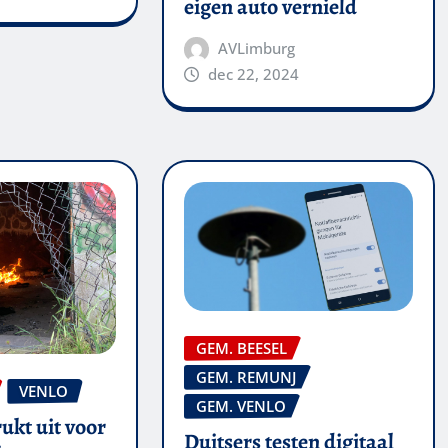
eigen auto vernield
AVLimburg
dec 22, 2024
GEM. BEESEL
GEM. REMUNJ
VENLO
GEM. VENLO
ukt uit voor
Duitsers testen digitaal