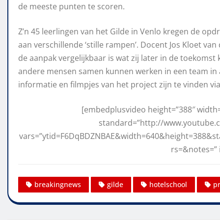
de meeste punten te scoren.
Z’n 45 leerlingen van het Gilde in Venlo kregen de o
aan verschillende ‘stille rampen’. Docent Jos Kloet va
de aanpak vergelijkbaar is wat zij later in de toekom
andere mensen samen kunnen werken in een team in a
informatie en filmpjes van het project zijn te vinden vi
[embedplusvideo height=”388″ width=”
standard=”http://www.youtube
vars=”ytid=F6DqBDZNBAE&width=640&height=388&s
rs=&notes=” 
breakingnews
gilde
hotelschool
pr