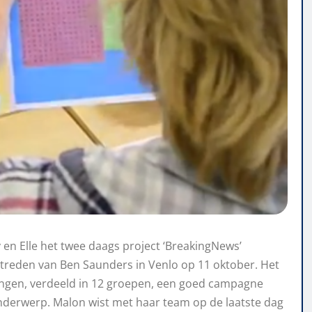
en Elle het twee daags project ‘BreakingNews’
ptreden van Ben Saunders in Venlo op 11 oktober. Het
lingen, verdeeld in 12 groepen, een goed campagne
derwerp. Malon wist met haar team op de laatste dag