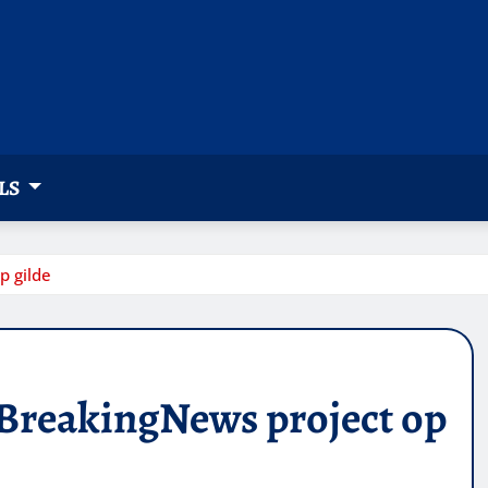
LS
p gilde
BreakingNews project op