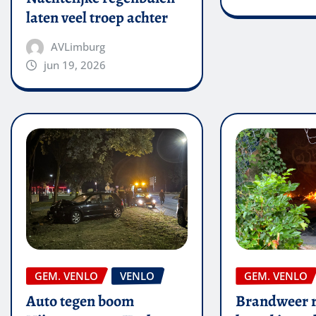
laten veel troep achter
AVLimburg
jun 19, 2026
GEM. VENLO
VENLO
GEM. VENLO
Auto tegen boom
Brandweer r