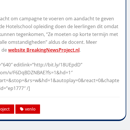
pdracht om campagne te voeren om aandacht te geven
n de Hotelschool opleiding doen de leerlingen dit omdat
st kunnen tegenkomen, “Ze moeten op korte termijn met
lle omstandigheden” aldus de docent. Meer
a de
website BreakingNewsProject.nl
.
640″ editlink=”http://bit.ly/18UEpdD”
.com/v/F6DqBDZNBAE?fs=1&hd=1″
tart=&stop=&rs=w&hd=1&autoplay=0&react=0&chapte
id=”ep1777″ /]
oject
venlo