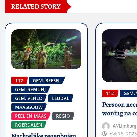
RELATED STORY
112
GEM. BEESEL
GEM. REMUNJ
112
GEM.
GEM. VENLO
LEUDAL
Persoon nee
MAASGOUW
woning na co
PEEL EN MAAS
REGIO
ROERDALEN
AVLimburg
okt 26, 2025
Nachtelijke regenbuien