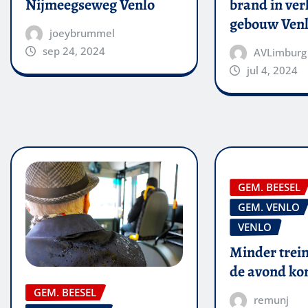
Nijmeegseweg Venlo
brand in ver
gebouw Ven
joeybrummel
sep 24, 2024
AVLimburg
jul 4, 2024
GEM. BEESEL
GEM. VENLO
VENLO
Minder trein
de avond k
GEM. BEESEL
remunj