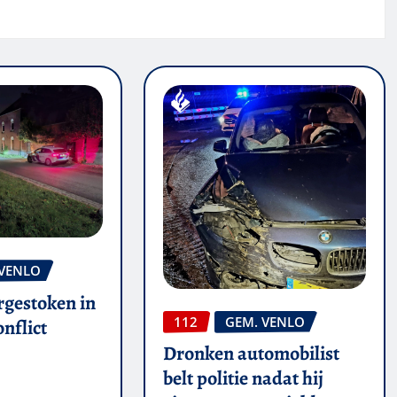
 VENLO
rgestoken in
112
GEM. VENLO
nflict
Dronken automobilist
belt politie nadat hij