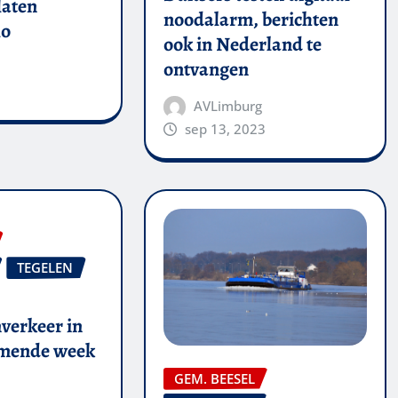
laten
noodalarm, berichten
lo
ook in Nederland te
ontvangen
AVLimburg
sep 13, 2023
TEGELEN
verkeer in
omende week
GEM. BEESEL