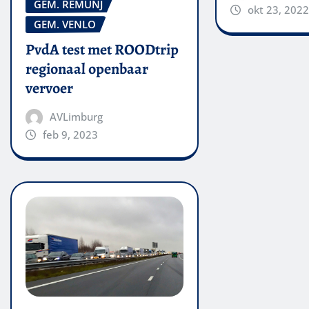
GEM. REMUNJ
okt 23, 2022
GEM. VENLO
PvdA test met ROODtrip
regionaal openbaar
vervoer
AVLimburg
feb 9, 2023