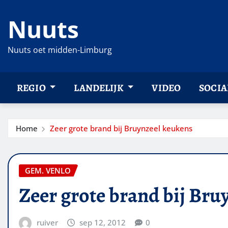
Ga
Nuuts
naar
de
inhoud
Nuuts oet midden-Limburg
REGIO
LANDELIJK
VIDEO
SOCIA
Home
Zeer grote brand bij Bruynzeel keukens
GEM. VENLO
Zeer grote brand bij Bru
ruiver
sep 12, 2012
0