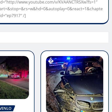
ard=”http://www.youtube.com/v/KVAANCTRSXw?fs=1″
tart=&stop=&rs=w&hd=0&autoplay=0&react=1&chapte
id=”ep7917″ /]
 VENLO