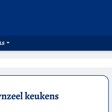
LS
ynzeel keukens