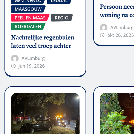
GEM. VENLO
LEUDAL
Persoon nee
MAASGOUW
woning na co
PEEL EN MAAS
REGIO
ROERDALEN
AVLimburg
okt 26, 2025
Nachtelijke regenbuien
laten veel troep achter
AVLimburg
jun 19, 2026