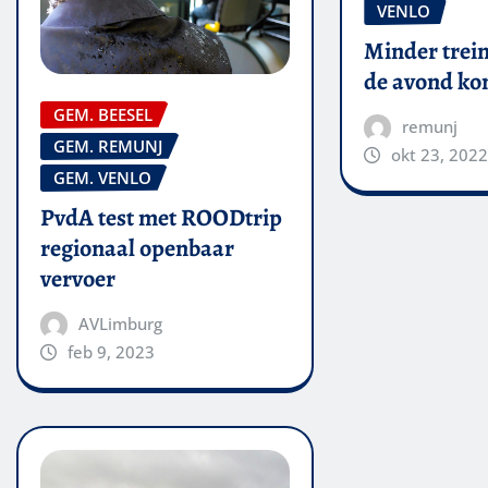
VENLO
Minder trein
de avond k
GEM. BEESEL
remunj
GEM. REMUNJ
okt 23, 2022
GEM. VENLO
PvdA test met ROODtrip
regionaal openbaar
vervoer
AVLimburg
feb 9, 2023