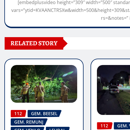
[embedplusvideo height=”309″ width=”500″ stand
vars=”ytid=KVAANCTRSXw&width=500&height=309&s
rs=&notes=” 
RELATED STORY
112
GEM. BEESEL
GEM. REMUNJ
112
GEM.