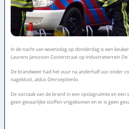
In de nacht van woensdag op donderdag is een keuken
Laurens Janszoon Costerstraat op industrieterrein D
De brandweer had het vuur na anderhalf uur onder co
nageblust, aldus OmroepVenlo.
De oorzaak van de brand in een opslagruimte en een 
geen gevaarlijke stoffen vrijgekomen en er is geen ge