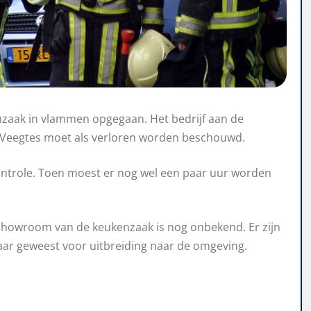
zaak in vlammen opgegaan. Het bedrijf aan de
e Veegtes moet als verloren worden beschouwd.
ntrole. Toen moest er nog wel een paar uur worden
showroom van de keukenzaak is nog onbekend. Er zijn
vaar geweest voor uitbreiding naar de omgeving.