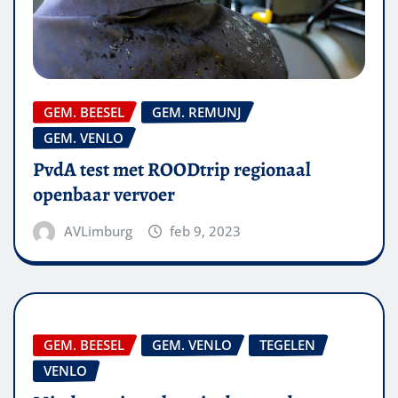
GEM. BEESEL
GEM. REMUNJ
GEM. VENLO
PvdA test met ROODtrip regionaal
openbaar vervoer
AVLimburg
feb 9, 2023
GEM. BEESEL
GEM. VENLO
TEGELEN
VENLO