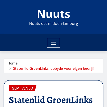
Ga
Nuuts
naar
de
inhoud
Nuuts oet midden-Limburg
Home
Statenlid GroenLinks lobbyde voor eigen bedrijf
GEM. VENLO
Statenlid GroenLinks