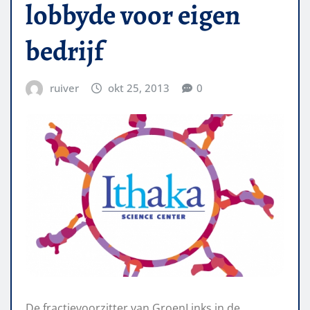
lobbyde voor eigen
bedrijf
ruiver
okt 25, 2013
0
De fractievoorzitter van GroenLinks in de