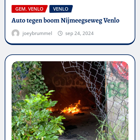
GEM. VENLO
VENLO
Auto tegen boom Nijmeegseweg Venlo
joeybrummel
sep 24, 2024