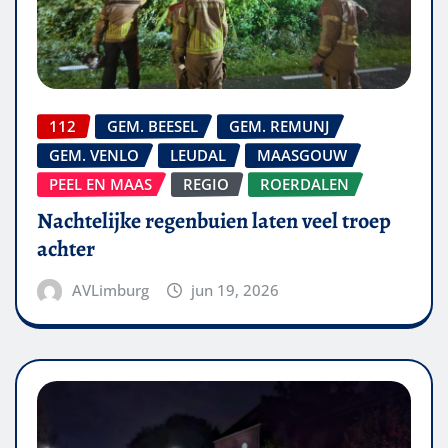
112
GEM. BEESEL
GEM. REMUNJ
GEM. VENLO
LEUDAL
MAASGOUW
PEEL EN MAAS
REGIO
ROERDALEN
Nachtelijke regenbuien laten veel troep
achter
AVLimburg
jun 19, 2026