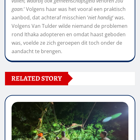
vallen, waarbij ook gemeenschapsgeld verloren zou
gaan.
‘ Volgens haar was het vooral een praktisch
aanbod, dat achteraf misschien ‘
niet handig
‘ was.
Volgens Van Tulder wilde niemand de problemen
rond Ithaka adopteren en omdat haast geboden
was, voelde ze zich geroepen dit toch onder de
aandacht te brengen.
RELATED STORY