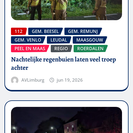
112
GEM. BEESEL
GEM. REMUNJ
GEM. VENLO
LEUDAL
MAASGOUW
PEEL EN MAAS
REGIO
ROERDALEN
Nachtelijke regenbuien laten veel troep
achter
AVLimburg
jun 19, 2026