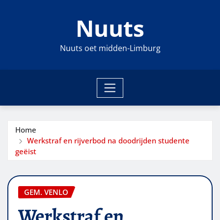
Ga
Nuuts
naar
de
inhoud
Nuuts oet midden-Limburg
Home
Werkstraf en rijverbod na doodrijden studente
geëist
GEM. VENLO
Werkstraf en