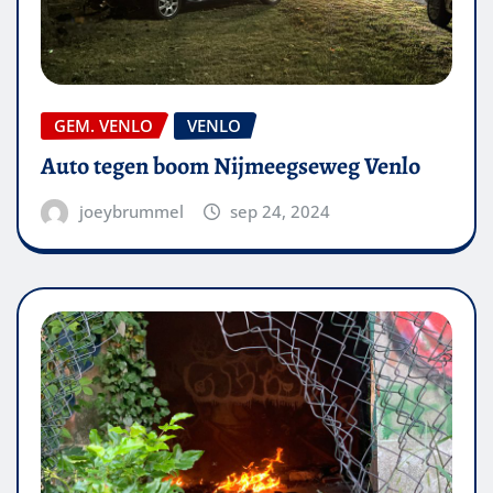
GEM. VENLO
VENLO
Auto tegen boom Nijmeegseweg Venlo
joeybrummel
sep 24, 2024