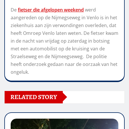
De
fietser die afgelopen weekend
werd
aangereden op de Nijmegseweg in Venlo is in het
ziekenhuis aan zijn verwondingen overleden, dat
heeft Omroep Venlo laten weten. De fietser kwam
in de nacht van vrijdag op zaterdag in botsing
met een automobilist op de kruising van de
Straelseweg en de Nijmeegseweg. De politie
heeft onderzoek gedaan naar de oorzaak van het
ongeluk.
RELATED STORY