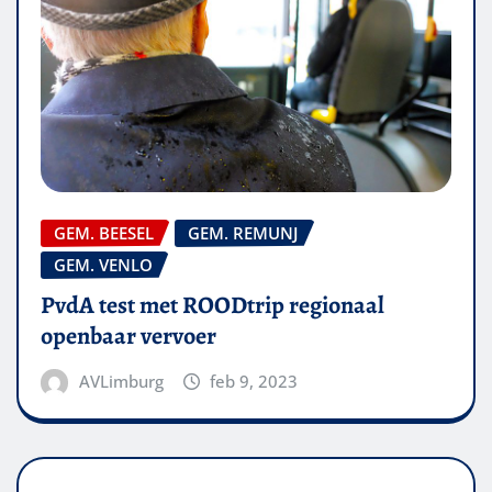
GEM. BEESEL
GEM. REMUNJ
GEM. VENLO
PvdA test met ROODtrip regionaal
openbaar vervoer
AVLimburg
feb 9, 2023