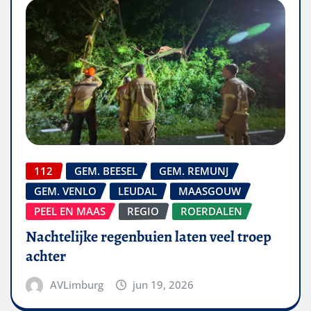
112
GEM. BEESEL
GEM. REMUNJ
GEM. VENLO
LEUDAL
MAASGOUW
PEEL EN MAAS
REGIO
ROERDALEN
Nachtelijke regenbuien laten veel troep
achter
AVLimburg
jun 19, 2026