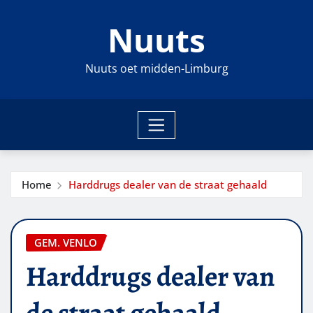
Ga
Nuuts
naar
de
inhoud
Nuuts oet midden-Limburg
Home
Harddrugs dealer van de straat gehaald
GEM. VENLO
Harddrugs dealer van
de straat gehaald