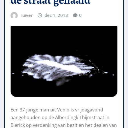
ruiver
dec 1, 2013
0
Een 37-jarige man uit Venlo is vrijdagavond
aangehouden op de Alberdingk Thijmstraat in
Blerick op verdenking van bezit en het dealen van