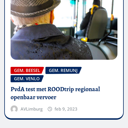
GEM. BEESEL
GEM. REMUNJ
GEM. VENLO
PvdA test met ROODtrip regionaal
openbaar vervoer
AVLimburg
feb 9, 2023