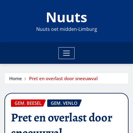
Ga
Nuuts
naar
de
inhoud
Nuuts oet midden-Limburg
Home
Pret en overlast door sneeuwval
GEM. BEESEL
GEM. VENLO
Pret en overlast door
sneeuwval