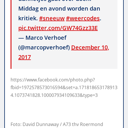
Middag en avond worden dan
kritiek.
#sneeuw
#weercodes
.
pic.twitter.com/GW74Gzz33E
— Marco Verhoef
(@marcopverhoef)
December 10,
2017
https://www.facebook.com/photo.php?
fbid=1972578573016594&set=a.171818653178913
4.1073741828.100007934109633&type=3
Foto: David Dunnaway / A73 thv Roermond