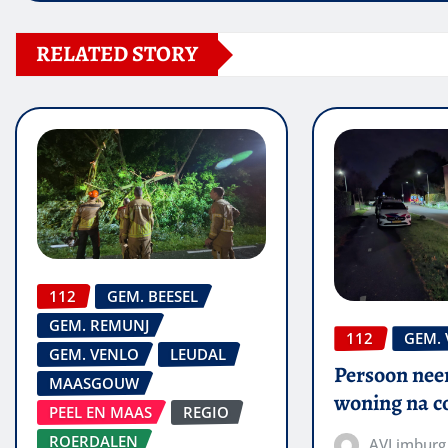
RELATED STORY
112
GEM. BEESEL
GEM. REMUNJ
112
GEM.
GEM. VENLO
LEUDAL
Persoon nee
MAASGOUW
woning na co
PEEL EN MAAS
REGIO
ROERDALEN
AVLimburg