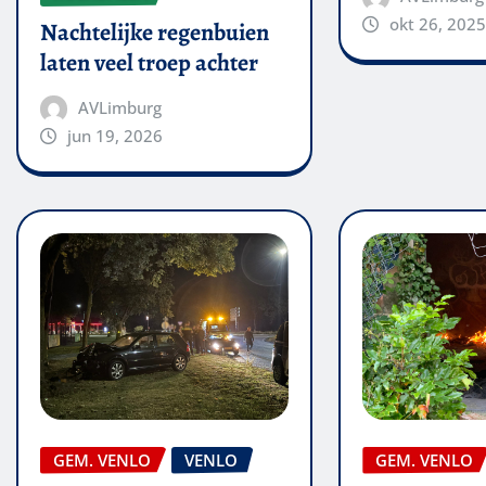
okt 26, 2025
Nachtelijke regenbuien
laten veel troep achter
AVLimburg
jun 19, 2026
GEM. VENLO
VENLO
GEM. VENLO