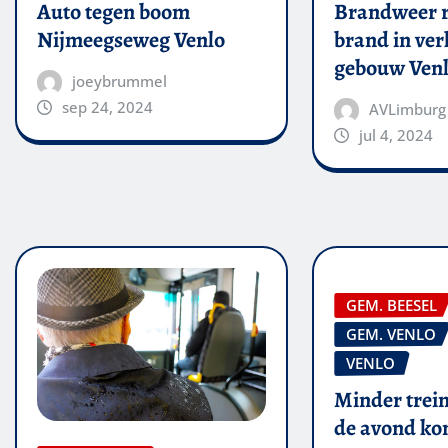
Auto tegen boom
Brandweer r
Nijmeegseweg Venlo
brand in ver
gebouw Ven
joeybrummel
sep 24, 2024
AVLimburg
jul 4, 2024
GEM. BEESEL
GEM. VENLO
VENLO
Minder trein
de avond k