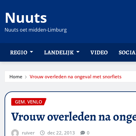
Ga
Nuuts
naar
de
inhoud
Nuuts oet midden-Limburg
REGIO
LANDELIJK
VIDEO
SOCIA
Home
Vrouw overleden na ongeval met snorfiets
GEM. VENLO
Vrouw overleden na onge
ruiver
dec 22, 2013
0