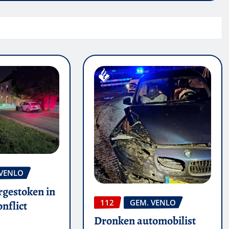
 VENLO
rgestoken in
112
GEM. VENLO
nflict
Dronken automobilist