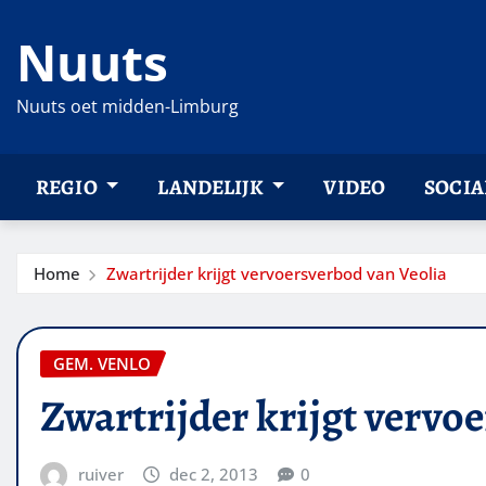
Ga
Nuuts
naar
de
inhoud
Nuuts oet midden-Limburg
REGIO
LANDELIJK
VIDEO
SOCIA
Home
Zwartrijder krijgt vervoersverbod van Veolia
GEM. VENLO
Zwartrijder krijgt vervo
ruiver
dec 2, 2013
0