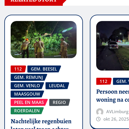
112
GEM. BEESEL
GEM. REMUNJ
112
GEM.
GEM. VENLO
LEUDAL
Persoon nee
MAASGOUW
woning na co
PEEL EN MAAS
REGIO
ROERDALEN
AVLimburg
okt 26, 2025
Nachtelijke regenbuien