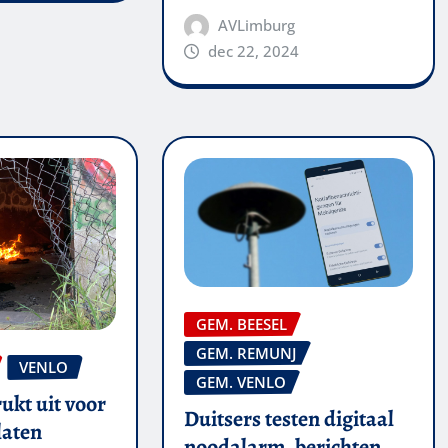
AVLimburg
dec 22, 2024
GEM. BEESEL
GEM. REMUNJ
VENLO
GEM. VENLO
ukt uit voor
Duitsers testen digitaal
laten
noodalarm, berichten