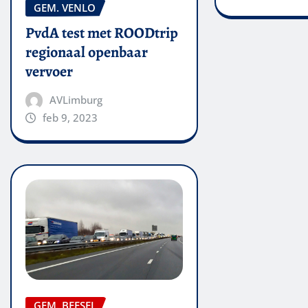
GEM. VENLO
PvdA test met ROODtrip
regionaal openbaar
vervoer
AVLimburg
feb 9, 2023
GEM. BEESEL