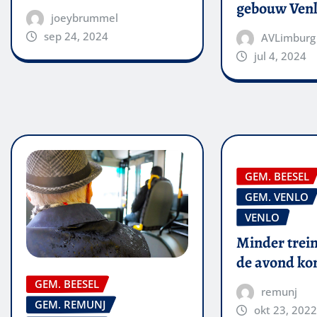
gebouw Ven
joeybrummel
sep 24, 2024
AVLimburg
jul 4, 2024
GEM. BEESEL
GEM. VENLO
VENLO
Minder trein
de avond k
GEM. BEESEL
remunj
GEM. REMUNJ
okt 23, 2022