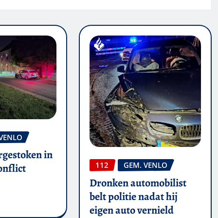
 VENLO
rgestoken in
112
GEM. VENLO
nflict
Dronken automobilist
belt politie nadat hij
eigen auto vernield