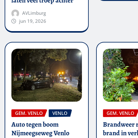
laten veel troep achter
AVLimburg
jun 19, 2026
GEM. VENLO
VENLO
GEM. VENLO
Auto tegen boom
Brandweer r
Nijmeegseweg Venlo
brand in ver