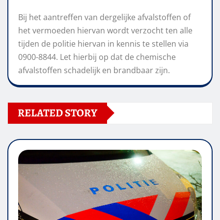
Bij het aantreffen van dergelijke afvalstoffen of
het vermoeden hiervan wordt verzocht ten alle
tijden de politie hiervan in kennis te stellen via
0900-8844. Let hierbij op dat de chemische
afvalstoffen schadelijk en brandbaar zijn.
RELATED STORY