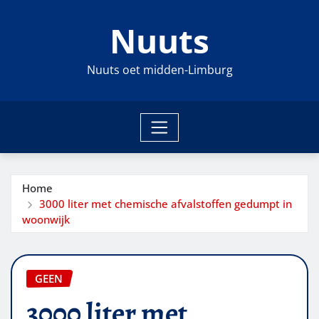
Ga
Nuuts
naar
de
inhoud
Nuuts oet midden-Limburg
Home
3000 liter met chemische afvalstoffen gedumpt in
woonwijk
GEEN
3000 liter met