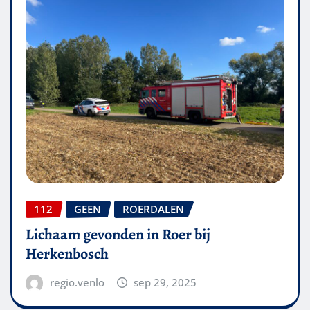
112
GEEN
ROERDALEN
Lichaam gevonden in Roer bij
Herkenbosch
regio.venlo
sep 29, 2025