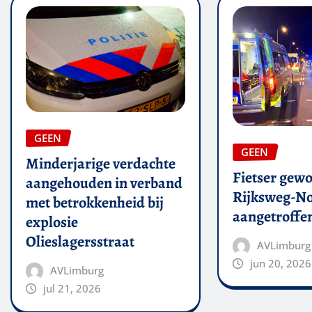
GEEN
GEEN
Minderjarige verdachte
Fietser gew
aangehouden in verband
Rijksweg-N
met betrokkenheid bij
aangetroffe
explosie
Olieslagersstraat
AVLimburg
jun 20, 2026
AVLimburg
jul 21, 2026