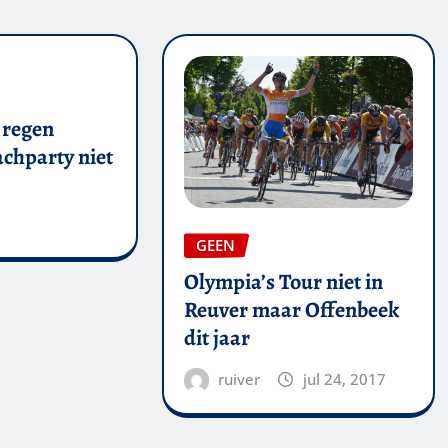
 regen
chparty niet
GEEN
Olympia’s Tour niet in
Reuver maar Offenbeek
dit jaar
ruiver
jul 24, 2017