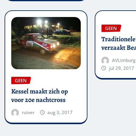
GEEN
Traditionele
verzaakt Bea
AVLimburg
jul 29, 2017
GEEN
Kessel maakt zich op
voor 20e nachtcross
ruiver
aug 3, 2017