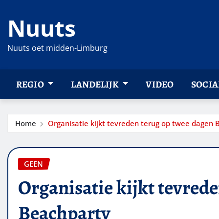
Ga
Nuuts
naar
de
inhoud
Nuuts oet midden-Limburg
REGIO
LANDELIJK
VIDEO
SOCIA
Home
Organisatie kijkt tevreden terug op twee dagen 
GEEN
Organisatie kijkt tevred
Beachparty