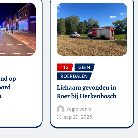
112
GEEN
ROERDALEN
ond op
oord
Lichaam gevonden in
n
Roer bij Herkenbosch
regio.venlo
sep 29, 2025