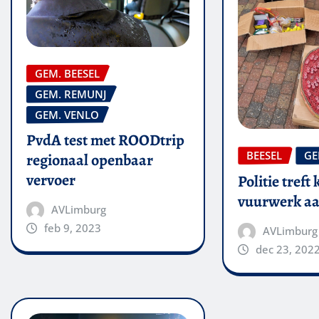
GEM. BEESEL
GEM. REMUNJ
GEM. VENLO
PvdA test met ROODtrip
BEESEL
GE
regionaal openbaar
vervoer
Politie treft 
vuurwerk aa
AVLimburg
feb 9, 2023
AVLimburg
dec 23, 202