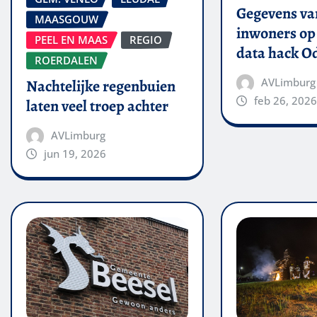
Gegevens van
MAASGOUW
inwoners op 
PEEL EN MAAS
REGIO
data hack O
ROERDALEN
AVLimburg
Nachtelijke regenbuien
feb 26, 2026
laten veel troep achter
AVLimburg
jun 19, 2026