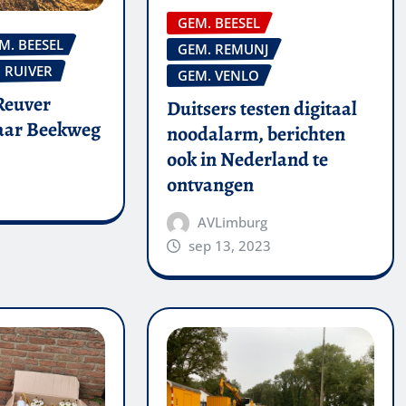
GEM. BEESEL
M. BEESEL
GEM. REMUNJ
RUIVER
GEM. VENLO
Reuver
Duitsers testen digitaal
naar Beekweg
noodalarm, berichten
ook in Nederland te
ontvangen
AVLimburg
sep 13, 2023