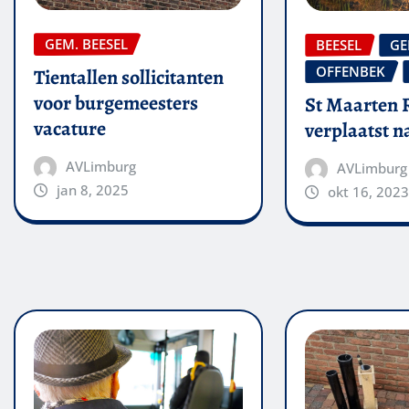
GEM. BEESEL
BEESEL
GE
OFFENBEK
Tientallen sollicitanten
voor burgemeesters
St Maarten 
vacature
verplaatst 
AVLimburg
AVLimburg
jan 8, 2025
okt 16, 2023