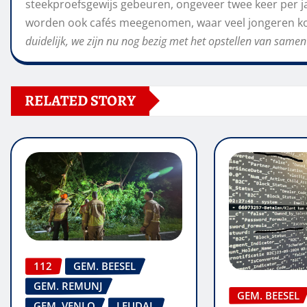
steekproefsgewijs gebeuren, ongeveer twee keer per ja
worden ook cafés meegenomen, waar veel jongeren k
duidelijk, we zijn nu nog bezig met het opstellen van sam
RELATED STORY
112
GEM. BEESEL
GEM. REMUNJ
GEM. BEESEL
GEM. VENLO
LEUDAL