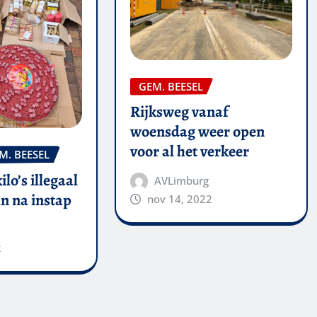
GEM. BEESEL
Rijksweg vanaf
woensdag weer open
voor al het verkeer
M. BEESEL
kilo’s illegaal
AVLimburg
n na instap
nov 14, 2022
2