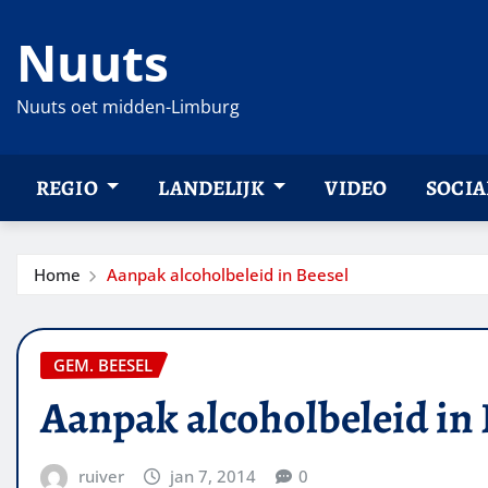
Ga
Nuuts
naar
de
inhoud
Nuuts oet midden-Limburg
REGIO
LANDELIJK
VIDEO
SOCIA
Home
Aanpak alcoholbeleid in Beesel
GEM. BEESEL
Aanpak alcoholbeleid in 
ruiver
jan 7, 2014
0