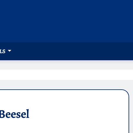
LS
Beesel