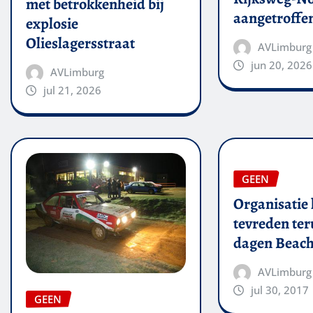
met betrokkenheid bij
aangetroffe
explosie
Olieslagersstraat
AVLimburg
jun 20, 2026
AVLimburg
jul 21, 2026
GEEN
Organisatie 
tevreden ter
dagen Beach
AVLimburg
jul 30, 2017
GEEN