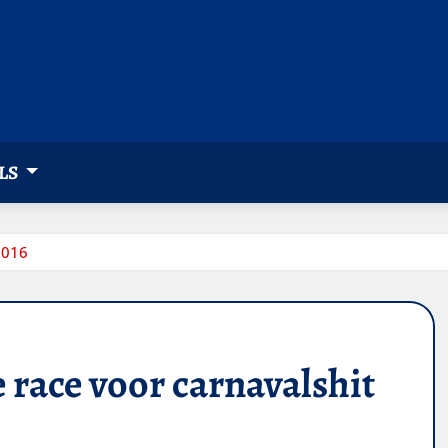
LS
2016
 race voor carnavalshit