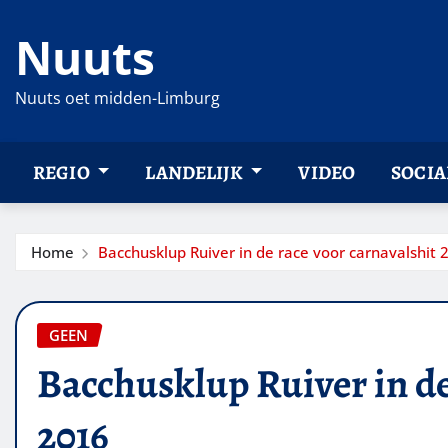
Ga
Nuuts
naar
de
inhoud
Nuuts oet midden-Limburg
REGIO
LANDELIJK
VIDEO
SOCIA
Home
Bacchusklup Ruiver in de race voor carnavalshit 
GEEN
Bacchusklup Ruiver in de
2016