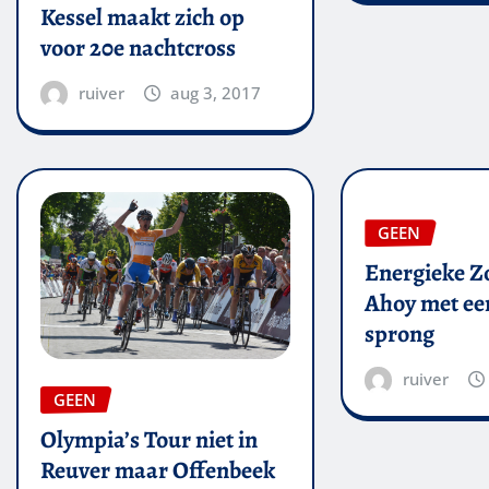
Kessel maakt zich op
voor 20e nachtcross
ruiver
aug 3, 2017
GEEN
Energieke Zo
Ahoy met een
sprong
ruiver
GEEN
Olympia’s Tour niet in
Reuver maar Offenbeek