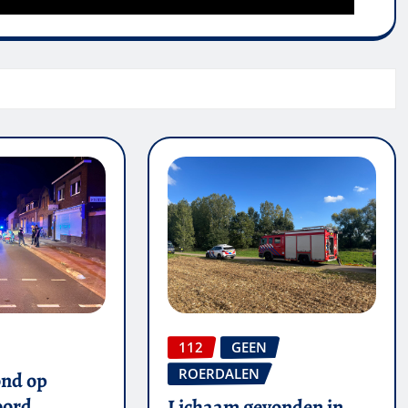
112
GEEN
ROERDALEN
ond op
oord
Lichaam gevonden in