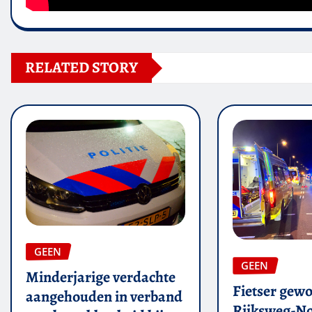
RELATED STORY
GEEN
GEEN
Minderjarige verdachte
Fietser gew
aangehouden in verband
Rijksweg-N