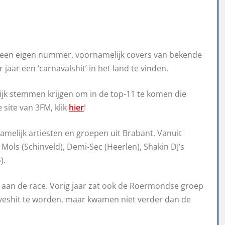
r een eigen nummer, voornamelijk covers van bekende
 jaar een ‘carnavalshit’ in het land te vinden.
jk stemmen krijgen om in de top-11 te komen die
ite van 3FM, klik
hier
!
melijk artiesten en groepen uit Brabant. Vanuit
ols (Schinveld), Demi-Sec (Heerlen), Shakin DJ’s
).
 aan de race. Vorig jaar zat ook de Roermondse groep
aoveshit te worden, maar kwamen niet verder dan de