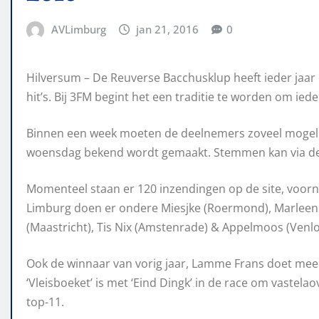
AVLimburg
jan 21, 2016
0
Hilversum – De Reuverse Bacchusklup heeft ieder jaa
hit’s. Bij 3FM begint het een traditie te worden om ieder
Binnen een week moeten de deelnemers zoveel mogeli
woensdag bekend wordt gemaakt. Stemmen kan via de s
Momenteel staan er 120 inzendingen op de site, voorna
Limburg doen er ondere Miesjke (Roermond), Marleen M
(Maastricht), Tis Nix (Amstenrade) & Appelmoos (Venlo
Ook de winnaar van vorig jaar, Lamme Frans doet mee
‘Vleisboeket’ is met ‘Eind Dingk’ in de race om vastel
top-11.