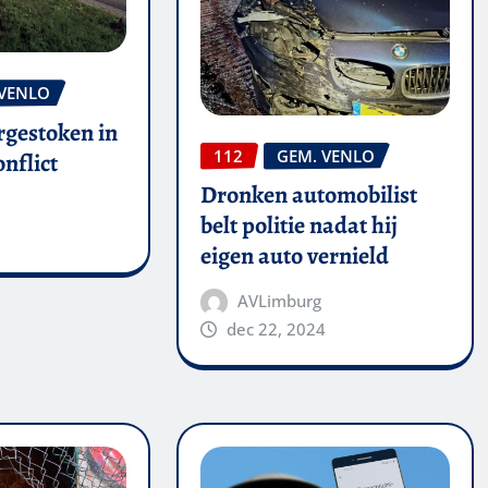
 VENLO
rgestoken in
112
GEM. VENLO
nflict
Dronken automobilist
belt politie nadat hij
eigen auto vernield
AVLimburg
dec 22, 2024