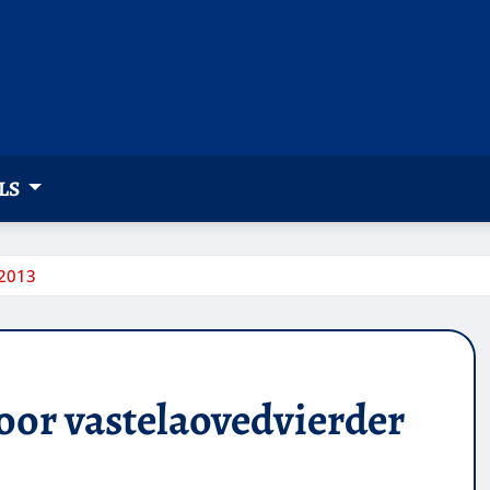
LS
 2013
or vastelaovedvierder