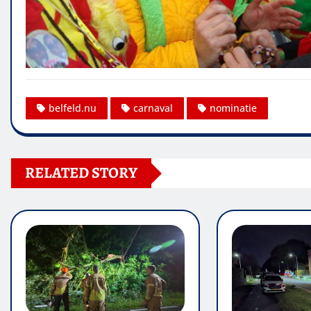
belfeld.nu
carnaval
nominatie
RELATED STORY