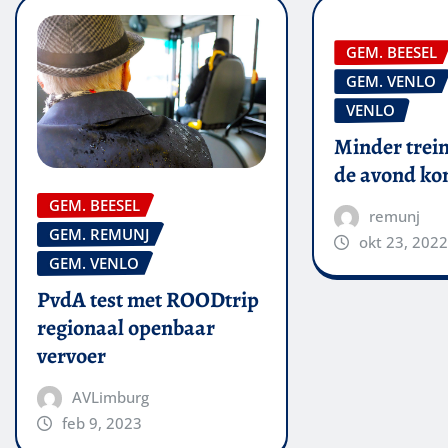
GEM. BEESEL
GEM. VENLO
VENLO
Minder trein
de avond k
GEM. BEESEL
remunj
GEM. REMUNJ
okt 23, 2022
GEM. VENLO
PvdA test met ROODtrip
regionaal openbaar
vervoer
AVLimburg
feb 9, 2023