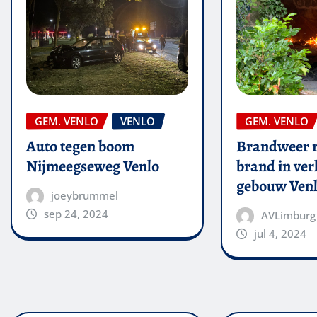
GEM. VENLO
VENLO
GEM. VENLO
Auto tegen boom
Brandweer r
Nijmeegseweg Venlo
brand in ver
gebouw Ven
joeybrummel
sep 24, 2024
AVLimburg
jul 4, 2024