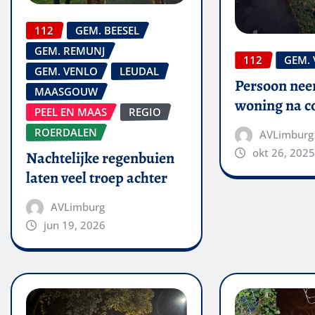
112
GEM. BEESEL
GEM. REMUNJ
112
GEM.
GEM. VENLO
LEUDAL
Persoon nee
MAASGOUW
woning na co
PEEL EN MAAS
REGIO
ROERDALEN
AVLimburg
okt 26, 2025
Nachtelijke regenbuien
laten veel troep achter
AVLimburg
jun 19, 2026