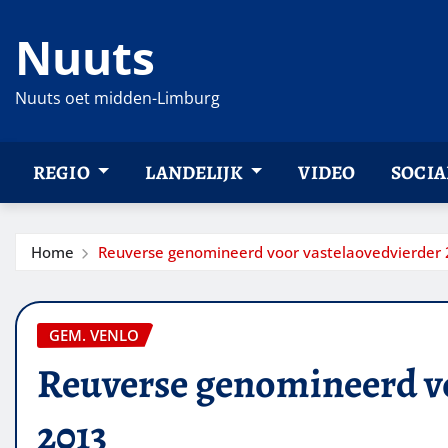
Ga
Nuuts
naar
de
inhoud
Nuuts oet midden-Limburg
REGIO
LANDELIJK
VIDEO
SOCIA
Home
Reuverse genomineerd voor vastelaovedvierder
GEM. VENLO
Reuverse genomineerd vo
2013