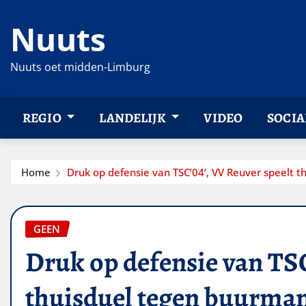
Ga
Nuuts
naar
de
inhoud
Nuuts oet midden-Limburg
REGIO
LANDELIJK
VIDEO
SOCIA
Home
Druk op defensie van TSC’04’, VV Reuver speelt 
GEEN
Druk op defensie van TSC
thuisduel tegen buurma