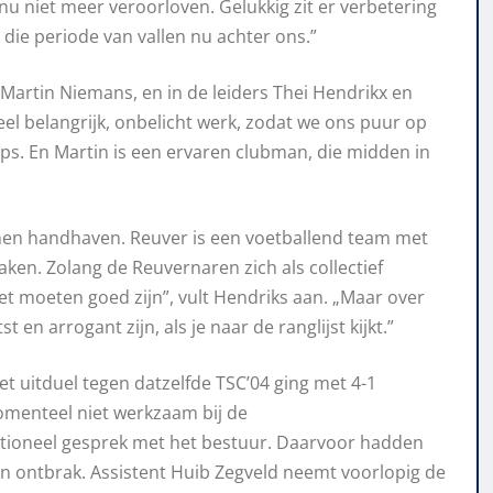
 nu
niet
meer
veroorloven
. Gelukkig zit er ver
betering
t die periode van vallen nu achter ons.”
 Martin Niemans, en in de leiders Thei Hendrikx en
eel belangrijk, onbelicht werk, zodat we ons puur op
ips. En Martin is een
ervaren
clubman, die midden in
nnen handhaven. Reuver is een voetballend team met
aken. Zolan
g de Reuvernaren zich als
collectief
nzet moeten
goed zijn”, vult Hendriks aan.
„
Maar over
st en arrogant zijn, als je
naar
de ranglijst
kijkt.”
 uitduel tegen datzelfde TSC’
04 ging met 4-1
momenteel niet
werkzaam bij de
motioneel gesprek met het bestuur. Daarvoor hadden
n ontbrak. Assistent Huib Zegveld neemt voorlopig de