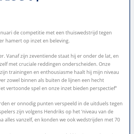
anuari
de competitie met een thuiswedstrijd tegen
er hamert op inzet en beleving.
r. Vanaf zijn zeventiende staat hij er onder de lat, en
ezelf met
cruciale
reddingen ondersc
heiden
. Onze
 zijn trainingen en enthousiasm
e haalt hij mijn niveau
ver
zowel binnen als buiten de lijnen een hecht
et vertoonde spel en onze inze
t bieden perspectief”
erden er on
nodig punten verspeeld in de uitduels tegen
spelers zijn volgens Hendriks op het ‘niveau van de
ijna alles vanzelf, en konden we ook wedstrijden met 70