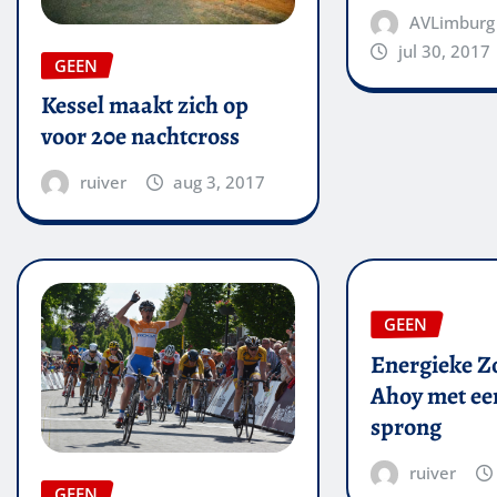
AVLimburg
jul 30, 2017
GEEN
Kessel maakt zich op
voor 20e nachtcross
ruiver
aug 3, 2017
GEEN
Energieke Zo
Ahoy met een
sprong
ruiver
GEEN