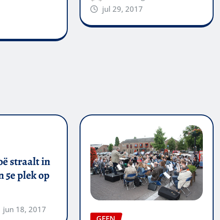
jul 29, 2017
ë straalt in
 5e plek op
jun 18, 2017
GEEN