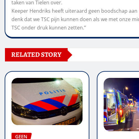
taken van Tielen over.
Keeper Hendriks heeft uiteraard geen boodschap aan d
denk dat we TSC pijn kunnen doen als we
met onze
mi
TSC onder druk
kunnen
zetten.”
RELATED STORY
GEEN