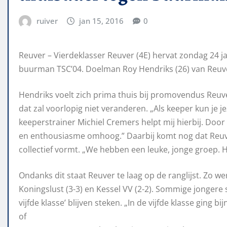
ruiver
jan 15, 2016
0
Reuver –
Vierdeklasser Reuver (4
E
) hervat zondag
24 j
buurman TSC’04. Doelman Roy Hendriks
(
26) van Reuv
Hendriks
voelt
zich
prima thuis bij
promovendus
Reuve
dat zal voorlopig niet veranderen.
„
Als keeper kun je j
keeperstrainer Michiel Cremers helpt mij hierbij. Door
en
enthousiasme omhoog.”
Daarbij komt
nog dat Reu
collectief vormt.
„
We hebben ee
n leuke, jonge groep.
H
Ondanks dit staat Reuver te laag op de ranglijst. Zo w
Koningslust (3-3) en Kessel VV (2-2). Sommige
jongere 
vijfde kl
asse’ blijven steken.
„
In de vijfde klasse ging b
of