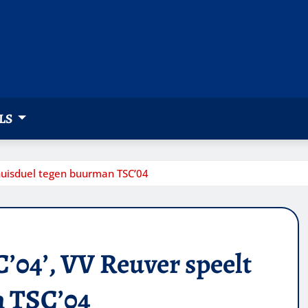
LS
thuisduel tegen buurman TSC’04
’04’, VV Reuver speelt
n TSC’04