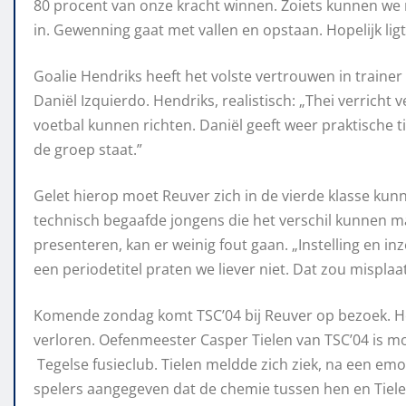
80 procent van onze kracht
winnen. Zoiets kunnen we
in. Gewenning gaat
met vallen en opstaan. Hopelijk lig
Goalie Hendriks heeft het volste vertrouwen in trainer
Daniël Izquierdo. Hendriks, realistisch:
„
Th
ei
verricht v
voetbal kunnen richten.
Daniël
geeft
weer
praktische t
de
groep staat
.”
Gelet hierop moet Reuver zich in de vierde klasse ku
technisch begaafde jongens die het verschil kunnen m
presenteren, kan er weinig fout gaan.
„
In
stelling en i
een periodetitel praten we liever niet
. Dat zou misplaat
Komende zondag komt TSC’04 bij Reuver op bezoek. Het
verloren.
Oefenmeester Caspe
r Tielen van TSC’04 is 
Tegelse fusieclub. Tielen meldde zich ziek, na een e
spelers aangegeven dat de chemie tussen hen en Tiele