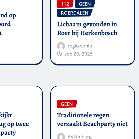
112
GEEN
ROERDALEN
ond op
oord
Lichaam gevonden in
n
Roer bij Herkenbosch
regio.venlo
sep 29, 2025
GEEN
kijkt
Traditionele regen
ug op twee
verzaakt Beachparty niet
party
AVLimburg