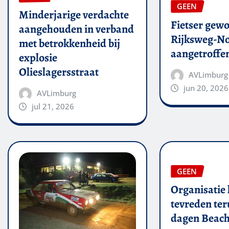
GEEN
Minderjarige verdachte
Fietser gew
aangehouden in verband
Rijksweg-N
met betrokkenheid bij
aangetroffe
explosie
Olieslagersstraat
AVLimburg
jun 20, 2026
AVLimburg
jul 21, 2026
GEEN
Organisatie 
tevreden ter
dagen Beach