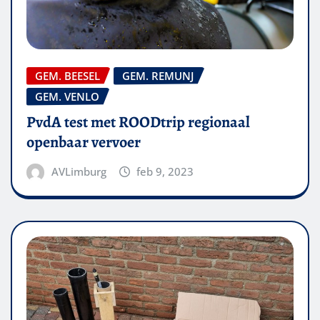
GEM. BEESEL
GEM. REMUNJ
GEM. VENLO
PvdA test met ROODtrip regionaal
openbaar vervoer
AVLimburg
feb 9, 2023