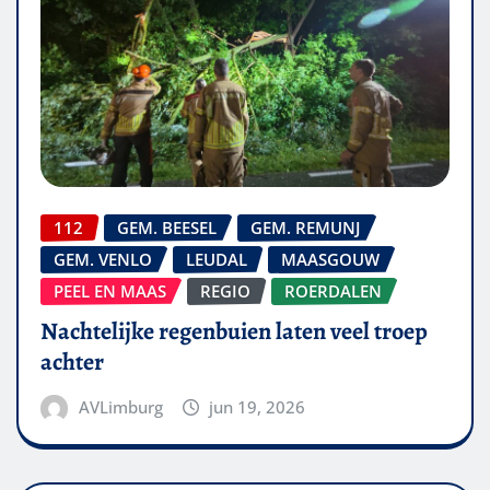
112
GEM. BEESEL
GEM. REMUNJ
GEM. VENLO
LEUDAL
MAASGOUW
PEEL EN MAAS
REGIO
ROERDALEN
Nachtelijke regenbuien laten veel troep
achter
AVLimburg
jun 19, 2026