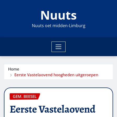
Ga
Nuuts
naar
de
inhoud
Nuuts oet midden-Limburg
Home
Eerste Vastelaovend hoogheden uitgeroepen
GEM. BEESEL
Eerste Vastelaovend