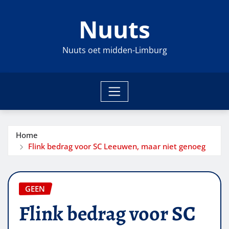
Ga
Nuuts
naar
de
inhoud
Nuuts oet midden-Limburg
Home
Flink bedrag voor SC Leeuwen, maar niet genoeg
GEEN
Flink bedrag voor SC