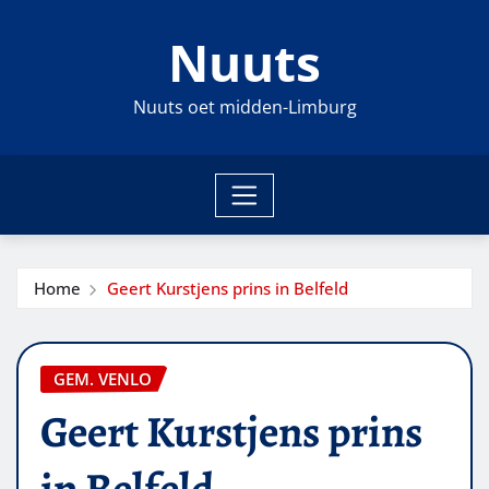
Ga
Nuuts
naar
de
inhoud
Nuuts oet midden-Limburg
Home
Geert Kurstjens prins in Belfeld
GEM. VENLO
Geert Kurstjens prins
in Belfeld